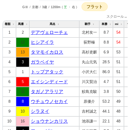
フラット
GⅢ
/
京都
/
3歳
/
1200m
(
芝
・
右
)
スクロール→
着順
馬番
馬名
騎手
単勝
mi
↕
↕
↕
↕
↕
↕
デアヴェローチェ
1
2
北村友一
8.7
54
ヒシアイラ
2
12
荻野極
8.8
54
タマモイカロス
3
13
高杉吏麒
6.9
53
ガラベイヤ
4
3
丸山元気
28.5
51
トップアタック
5
1
小沢大仁
86.0
51
エイシンディード
6
5
川又賢治
4.7
51
タガノアラリア
7
11
鮫島克駿
3.8
50
ウチュウノセカイ
8
8
原優介
53.2
49
シラヌイ
9
10
吉村誠之
44.1
48
ショウナンカリス
10
16
池添謙一
22.1
48