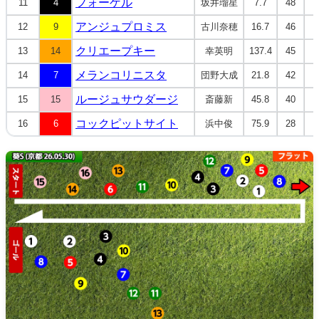
フォーゲル
11
4
坂井瑠星
7.7
48
アンジュプロミス
12
9
古川奈穂
16.7
46
クリエープキー
13
14
幸英明
137.4
45
メランコリニスタ
14
7
団野大成
21.8
42
ルージュサウダージ
15
15
斎藤新
45.8
40
コックピットサイト
16
6
浜中俊
75.9
28