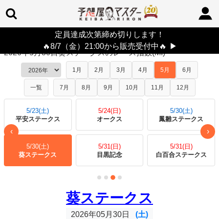
定員達成次第締め切りします！
TOP
>
レース指数
> 2026年5月30日葵ステークス
🔥8/7（金）21:00から販売受付中🔥
▶
2026年5月30日葵ステークスのレース指数(MI)
1月
2月
3月
4月
5月
6月
一覧
7月
8月
9月
10月
11月
12月
5/23(土)
5/24(日)
5/30(土)
平安ステークス
オークス
鳳雛ステークス
‹
›
5/30(土)
5/31(日)
5/31(日)
葵ステークス
目黒記念
白百合ステークス
葵ステークス
2026年05月30日
(土)