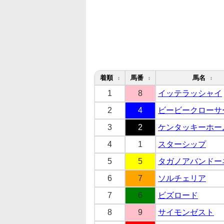
着順
馬番
馬名
↕
↕
↕
1
8
イッテラッシャイ
2
4
ビービークローサ
3
2
ケンタッキーホー
4
1
スターシップ
5
5
タガノアバンドー
6
7
ソルチェリア
7
6
ビズロード
8
9
サイモンゼスト