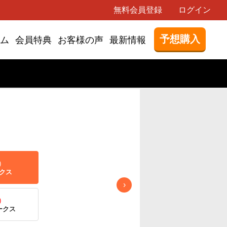
無料会員登録
ログイン
予想購入
ム
会員特典
お客様の声
最新情報
)
5/31(日)
クス
日本ダービー
›
)
ークス