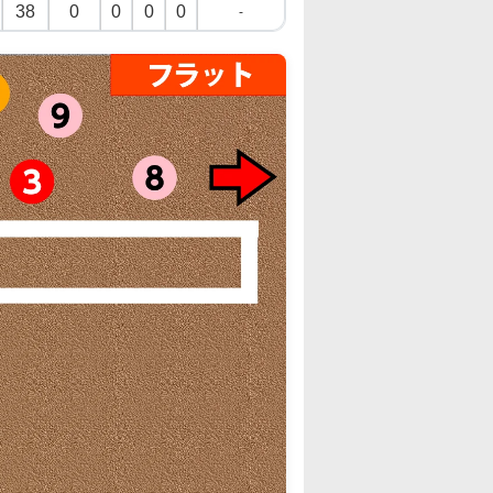
38
0
0
0
0
-