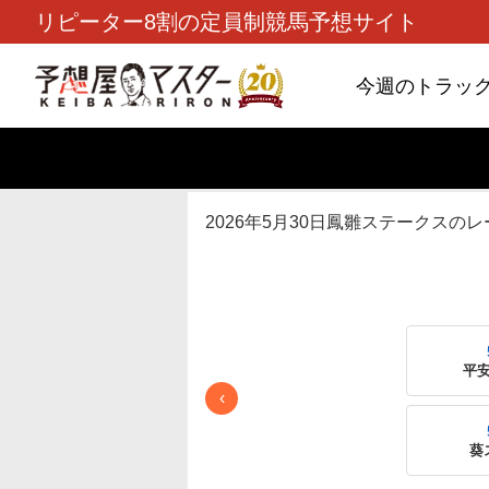
リピーター8割の定員制競馬予想サイト
今週のトラッ
TOP
>
レース指数
> 2026年5月30
2026年5月30日鳳雛ステークスのレー
5/9(土)
5/10(日)
京都新聞杯
橘ステークス
平
‹
5/16(土)
5/17(日)
新潟大賞典
ヴィクトリアマイル
葵