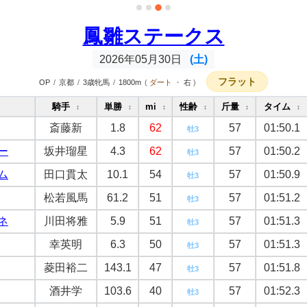
鳳雛ステークス
2026年05月30日
(土)
フラット
OP
/
京都
/
3歳牝馬
/
1800m
(
ダート
・
右
)
騎手
単勝
mi
性齢
斤量
タイム
↕
↕
↕
↕
↕
↕
斎藤新
1.8
62
57
01:50.1
牡3
ー
坂井瑠星
4.3
62
57
01:50.2
牡3
ム
田口貫太
10.1
54
57
01:50.9
牡3
松若風馬
61.2
51
57
01:51.2
牡3
ネ
川田将雅
5.9
51
57
01:51.3
牡3
幸英明
6.3
50
57
01:51.3
牡3
菱田裕二
143.1
47
57
01:51.8
牡3
酒井学
103.6
40
57
01:52.3
牡3