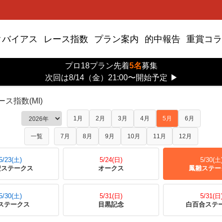
クバイアス
レース指数
プラン案内
的中報告
重賞コラ
プロ18プラン先着
5名
募集
日鳳雛ステークス
次回は8/14（金）21:00〜開始予定
▶
ス指数(MI)
1月
2月
3月
4月
5月
6月
一覧
7月
8月
9月
10月
11月
12月
5/23(土)
5/24(日)
5/30(土
安ステークス
オークス
鳳雛ステー
5/30(土)
5/31(日)
5/31(日
ステークス
目黒記念
白百合ステ