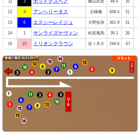
ポッドデスペア
11
3
横山武史
48.4
35
アンヘリータス
12
9
石橋脩
509.4
31
エスシーレイジュ
13
6
大野拓弥
361.9
31
サンライズケヴィン
14
1
松若風馬
39.1
26
ミリオンクラウン
15
15
佐々木大
244.6
-57