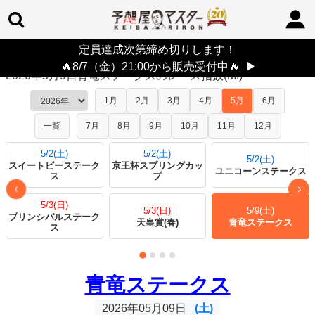
定員達成次第締め切りします！
TOP
>
レース指数
> 2026年5月9日青竜ステークス
🔥8/7（金）21:00から販売受付中🔥
▶
2026年5月9日青竜ステークスのレース指数(MI)
1月
2月
3月
4月
5月
6月
一覧
7月
8月
9月
10月
11月
12月
5/2(土)
5/2(土)
5/2(土)
スイートピーステーク
京王杯スプリングカッ
ユニコーンステークス
ス
プ
›
‹
5/3(日)
5/3(日)
5/9(土)
プリンシパルステーク
天皇賞(春)
青竜ステークス
ス
青竜ステークス
2026年05月09日
(土)