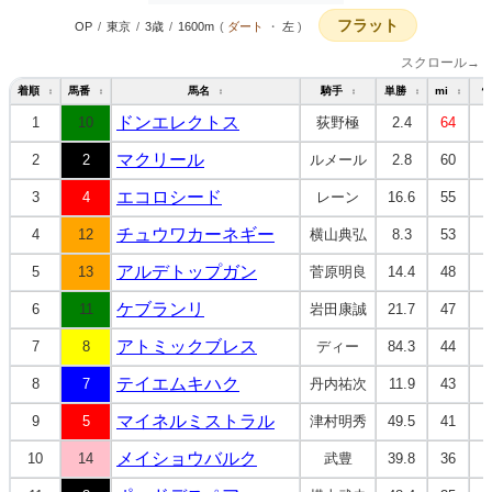
フラット
OP
/
東京
/
3歳
/
1600m
(
ダート
・
左
)
スクロール→
着順
馬番
馬名
騎手
単勝
mi
↕
↕
↕
↕
↕
↕
ドンエレクトス
1
10
荻野極
2.4
64
マクリール
2
2
ルメール
2.8
60
エコロシード
3
4
レーン
16.6
55
チュウワカーネギー
4
12
横山典弘
8.3
53
アルデトップガン
5
13
菅原明良
14.4
48
ケブランリ
6
11
岩田康誠
21.7
47
アトミックブレス
7
8
ディー
84.3
44
テイエムキハク
8
7
丹内祐次
11.9
43
マイネルミストラル
9
5
津村明秀
49.5
41
メイショウバルク
10
14
武豊
39.8
36