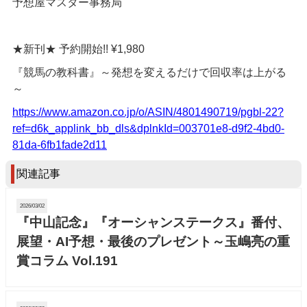
予想屋マスター事務局
★新刊★ 予約開始!! ¥1,980
『競馬の教科書』～発想を変えるだけで回収率は上がる
～
https://www.amazon.co.jp/o/ASIN/4801490719/pgbl-22?
ref=d6k_applink_bb_dls&dplnkId=003701e8-d9f2-4bd0-
81da-6fb1fade2d11
関連記事
2026/03/02
『中山記念』『オーシャンステークス』番付、
展望・AI予想・最後のプレゼント～玉嶋亮の重
賞コラム Vol.191