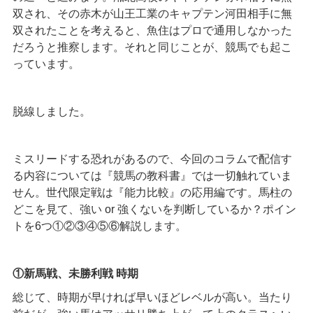
双され、その赤木が山王工業のキャプテン河田相手に無
双されたことを考えると、魚住はプロで通用しなかった
だろうと推察します。それと同じことが、競馬でも起こ
っています。
脱線しました。
ミスリードする恐れがあるので、今回のコラムで配信す
る内容については『競馬の教科書』では一切触れていま
せん。世代限定戦は『能力比較』の応用編です。馬柱の
どこを見て、強い or 強くないを判断しているか？ポイン
トを6つ①②③④⑤⑥解説します。
①新馬戦、未勝利戦 時期
総じて、時期が早ければ早いほどレベルが高い。当たり