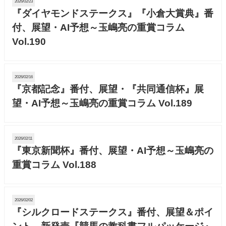
2026/02/23
『ダイヤモンドステークス』『小倉大賞典』番
付、展望・AI予想～玉嶋亮の重賞コラム
Vol.190
2026/02/16
『京都記念』番付、展望・『共同通信杯』展
望・AI予想～玉嶋亮の重賞コラム Vol.189
2026/02/11
『東京新聞杯』番付、展望・AI予想～玉嶋亮の
重賞コラム Vol.188
2026/02/02
『シルクロードステークス』番付、展望＆ポイ