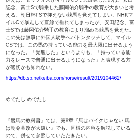
記念、富士Sで騎乗した藤岡佑介騎手の教育が大きいと考
える。朝日杯FSで抑えない競馬を覚えてしまい、NHKマ
イルCで暴走して直線で垂れてしまったが、安田記念、富
士Sでは藤岡佑介騎手の教育により溜める競馬を覚えた。
この先は無事に外国人騎手へバトンタッチして、マイル
CSでは、この馬の持っている能力を最大限に出せるよう
になった。「覚醒した」というよりも、「持っている能
力をレースで普通に出せるようになった」と表現する方
が適切かも知れない。
https://db.sp.netkeiba.com/horse/result/2019104462/
めでたし めでたし
『競馬の教科書』では、第8章『馬はバイクじゃない 馬
は朝令暮改が大嫌い』でも、同様の内容を解説している
ので、併せて参照していただきたい。