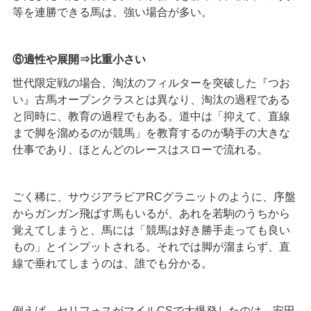
等を連勝できる馬は、強い場合が多い。
⑥適性や展開⇒比重小さい
世代限定戦の場合、淘汰のフィルターを突破した『つお
い』古馬オープンクラスとは異なり、淘汰の過程である
と同時に、教育の過程でもある。道中は「抑えて、直線
まで脚を溜めるのが競馬」を教育するのが騎手の大きな
仕事であり、ほとんどのレースはスローで流れる。
ごく稀に、サウジアラビアRCグラニットのように、序盤
からガンガン飛ばす馬もいるが、あれを若駒のうちから
覚えてしまうと、馬には「競馬は好き勝手走っても良い
もの」とインプットされる。それでは脚が溜まらず、直
線で垂れてしまうのは、誰でも分かる。
例えば、セリフォスがマイルCSで大爆発したのは、安田