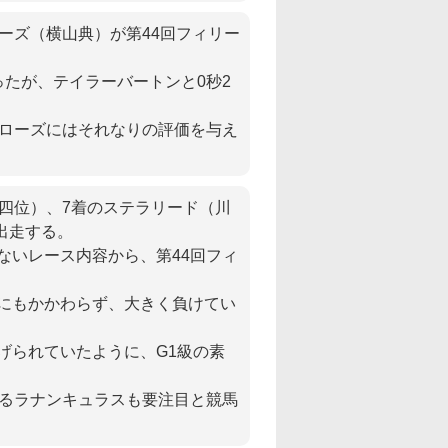
ーズ（横山典）が第44回フィリー
たが、テイラーバートンと0秒2
ェローズにはそれなりの評価を与え
四位）、7着のステラリード（川
出走する。
ないレース内容から、第44回フィ
にもかかわらず、大きく負けてい
げられていたように、G1級の素
れるラナンキュラスも要注目と競馬