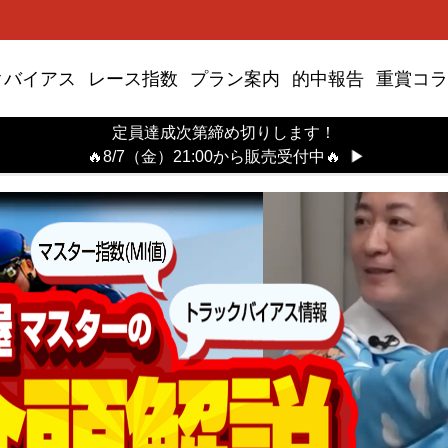
クバイアス
レース指数
プラン案内
的中報告
重賞コラ
定員達成次第締め切りします！
 報知杯フィリーズレビュー
🔥8/7（金）21:00から販売受付中🔥
▶