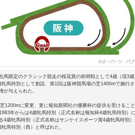
年に牝馬限定のクラシック競走の桜花賞の前哨戦として4歳（現3
歳牝馬特別として創設、第1回は阪神競馬場の芝1400mで施行
権が与えられた。
を芝1200mに変更、更に報知新聞社の優勝杯の提供を受けること
、1983年からは4歳牝馬特別（正式名称は報知杯4歳牝馬特別
る4歳牝馬特別（正式名称はサンケイスポーツ賞4歳牝馬特別
歳牝馬特別（西）と呼ばれた。