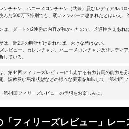
レンチャン、ハニーメロンチャン（武豊）及びレディアルバロ
挑んだ500万下特別でも、弱いメンバーに恵まれたとはいえ、
ンは、ダートの2連勝の内容が強かったので、芝適性さえあれ
ザは、近2走の時計だけ走れれば、大きな差はない。
ーズレビュー、カレンチャン、ハニーメロンチャン及びレディ
断している。
は、第44回フィリーズレビューに出走する有力各馬の能力を分
開、調教及び馬場状態などの様々な要素を加味して、第44回
、第44回フィリーズレビューの予想をお楽しみに。
の「フィリーズレビュー」レー