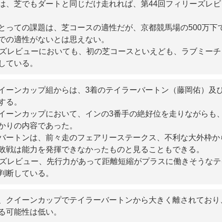
は、芝でもダートと同じだけ走れれば、第44回フィリーズレ
とっての課題は、芝コースの適性だが、京都競馬場の500万下
での適性がないとは思えない。
ーズレビューにおいても、初の芝コースといえども、ラブミー
している。
イーンカップ組からは、3着のテイラーバートン（藤岡佑）及び
する。
イーンカップにおいて、インの3番手の絶好位を走りながらも
かりの内容であった。
バートンは、前々走のフェアリーステークス、不利な大外枠か
敗戦は能力を発揮できなかったものと見ることもできる。
ーズレビュー、先行力があって距離短縮がプラスに働きそうな
判断している。
、クイーンカップでテイラーバートンから大きく離されており
る可能性は低い。