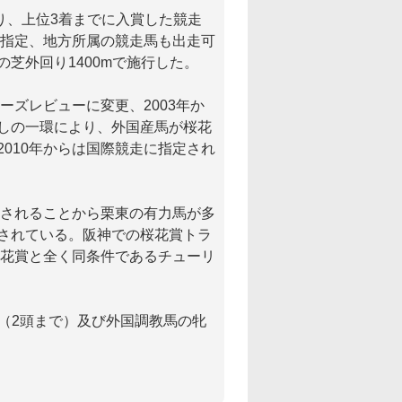
より、上位3着までに入賞した競走
に指定、地方所属の競走馬も出走可
芝外回り1400mで施行した。
ーズレビューに変更、2003年か
しの一環により、外国産馬が桜花
010年からは国際競走に指定され
行されることから栗東の有力馬が多
されている。阪神での桜花賞トラ
桜花賞と全く同条件であるチューリ
馬（2頭まで）及び外国調教馬の牝