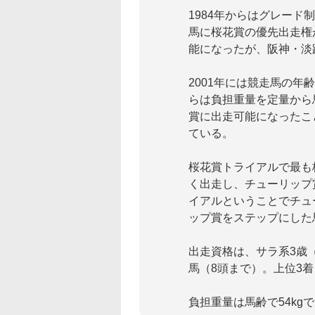
1984年からはグレード
馬に桜花賞の優先出走権
能になったが、阪神・淡
2001年には競走馬の
らは負担重量を定量から
賞に出走可能になったこ
ている。
桜花賞トライアルで最も
く出走し、チューリップ
イアルということでチュ
ップ賞をステップにした
出走資格は、サラ系3歳
馬（8頭まで）。上位3
負担重量は馬齢で54kg