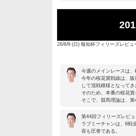
2
26/8/9 (日) 報知杯フィリーズレビュー
今週のメインレースは、
今年の桜花賞戦線は、阪
して混戦模様となってき
そのため、本番の桜花賞
そこで、競馬理論は、第
第44回フィリーズレビ
ラブミーチャンは、6戦
容も圧巻である。