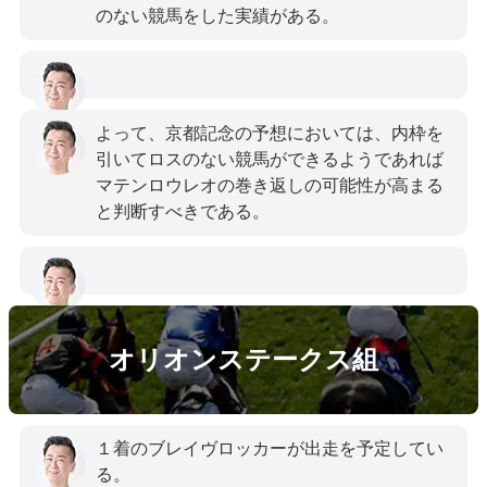
のない競馬をした実績がある。
よって、京都記念の予想においては、内枠を
引いてロスのない競馬ができるようであれば
マテンロウレオの巻き返しの可能性が高まる
と判断すべきである。
オリオンステークス組
１着のブレイヴロッカーが出走を予定してい
る。