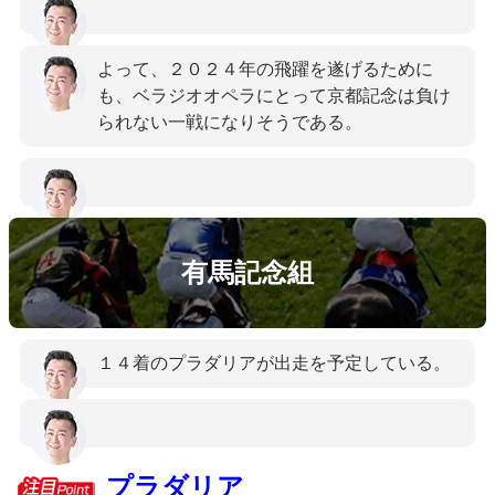
よって、２０２４年の飛躍を遂げるために
も、ベラジオオペラにとって京都記念は負け
られない一戦になりそうである。
有馬記念組
１４着のプラダリアが出走を予定している。
プラダリア