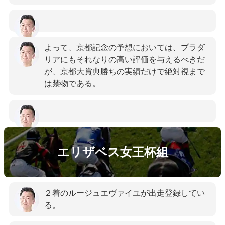
よって、京都記念の予想においては、プラダ
リアにもそれなりの高い評価を与えるべきだ
が、京都大賞典勝ちの実績だけで絶対視まで
は禁物である。
エリザベス女王杯組
２着のルージュエヴァイユが出走登録してい
る。