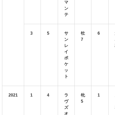
マ
ン
テ
3
5
サ
牡
6
ン
7
レ
イ
ポ
ケ
ッ
ト
2021
1
4
ラ
牝
1
ヴ
5
ズ
オ