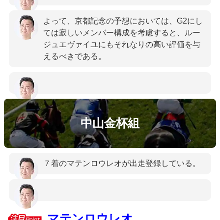
よって、京都記念の予想においては、G2にし
ては寂しいメンバー構成を考慮すると、ルー
ジュエヴァイユにもそれなりの高い評価を与
えるべきである。
中山金杯組
７着のマテンロウレオが出走登録している。
マテンロウレオ