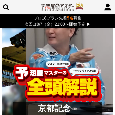
プロ18プラン先着
5名
募集
TOP
>
重賞コラム
> 26/8/9 (日) 京都記念
次回は8/7（金）21:00〜開始予定
▶
京都記念
(GⅡ)