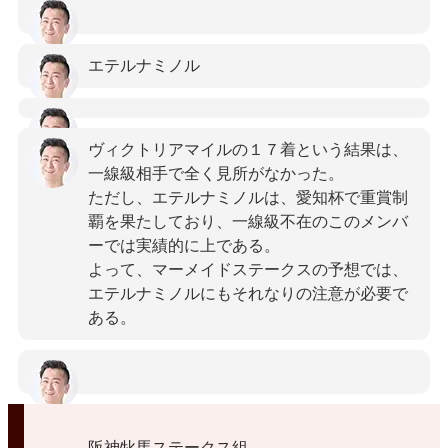
エテルナミノル
ヴィクトリアマイルの１７着という結果は、
一線級相手で全く見所がなかった。
ただし、エテルナミノルは、愛知杯で重賞制
覇を果たしており、一線級不在のこのメンバ
ーでは実績的に上である。
よって、マーメイドステークスの予想では、
エテルナミノルにもそれなりの注意が必要で
ある。
阪神牝馬ステークス組