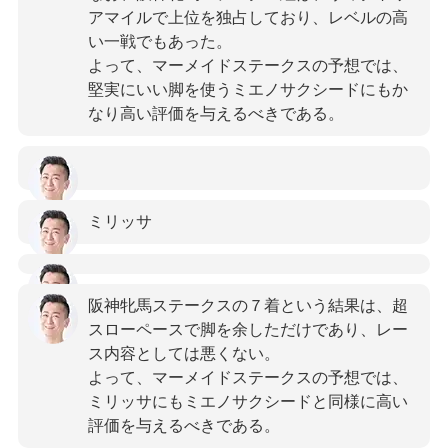
アマイルで上位を独占しており、レベルの高
い一戦でもあった。
よって、マーメイドステークスの予想では、
堅実にいい脚を使うミエノサクシードにもか
なり高い評価を与えるべきである。
ミリッサ
阪神牝馬ステークスの７着という結果は、超
スローペースで脚を余しただけであり、レー
ス内容としては悪くない。
よって、マーメイドステークスの予想では、
ミリッサにもミエノサクシードと同様に高い
評価を与えるべきである。