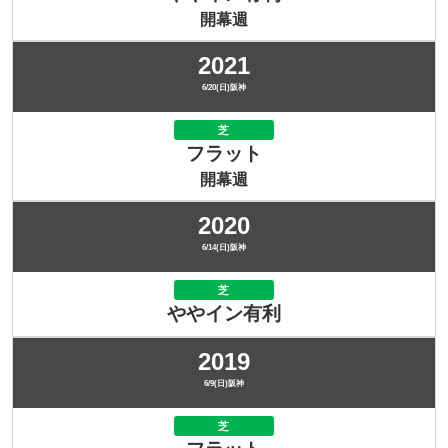
開幕週
2021
6/20(日)阪神
芝
フラット
開幕週
2020
6/14(日)阪神
芝
ややイン有利
2019
6/9(日)阪神
芝