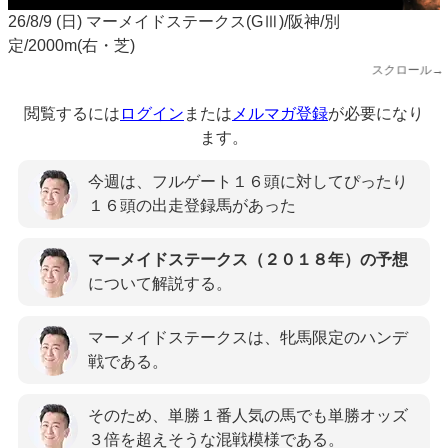
26/8/9 (日) マーメイドステークス(GⅢ)/阪神/別
定/2000m(右・芝)
スクロール→
閲覧するには
ログイン
または
メルマガ登録
が必要になり
ます。
今週は、フルゲート１６頭に対してぴったり
１６頭の出走登録馬があった
マーメイドステークス（２０１８年）の予想
について解説する。
マーメイドステークスは、牝馬限定のハンデ
戦である。
そのため、単勝１番人気の馬でも単勝オッズ
３倍を超えそうな混戦模様である。