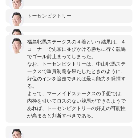
トーセンビクトリー
福島牝馬ステークスの４着という結果は、４
コーナーで先頭に並びかける勝ちに行く競馬
でゴール前止まってしまった。
なお、トーセンビクトリーは、中山牝馬ステ
ークスで重賞制覇を果たしたときのように、
好位のインを追走できれば最も能力を発揮す
る。
よって、マーメイドステークスの予想では、
内枠を引いてロスのない競馬ができるようで
あれば、トーセンビクトリーの好走の可能性
が高まると判断すべきである。