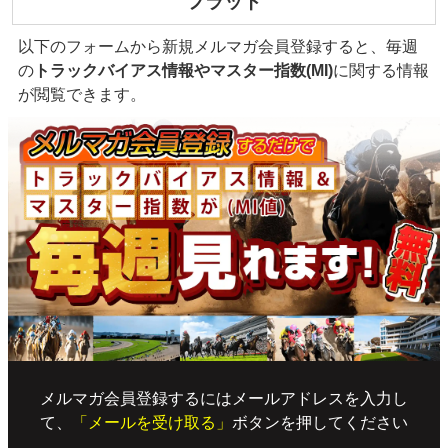
フラット
以下のフォームから新規メルマガ会員登録すると、毎週
の
トラックバイアス情報やマスター指数(MI)
に関する情報
が閲覧できます。
メルマガ会員登録するにはメールアドレスを入力し
て、
「メールを受け取る」
ボタンを押してください