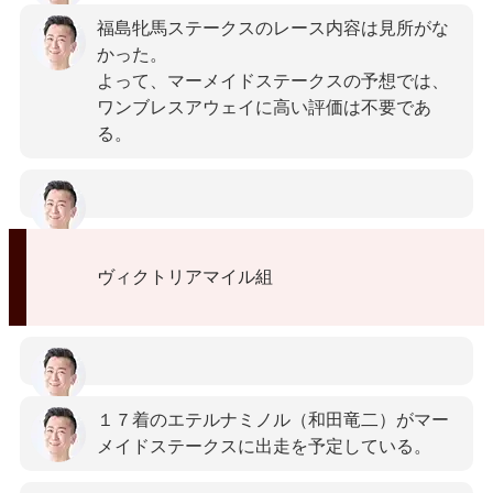
福島牝馬ステークスのレース内容は見所がな
かった。
よって、マーメイドステークスの予想では、
ワンブレスアウェイに高い評価は不要であ
る。
ヴィクトリアマイル組
１７着のエテルナミノル（和田竜二）がマー
メイドステークスに出走を予定している。