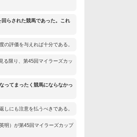
を回らされた競馬であった。これ
程度の評価を与えれば十分である。
見る限り、第45回マイラーズカッ
になってまったく競馬にならなかっ
き返しにも注意を払うべきである。
英明）が第45回マイラーズカップ