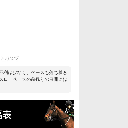
不利は少なく、ペースも落ち着き
スローペースの前残りの展開には
馬表