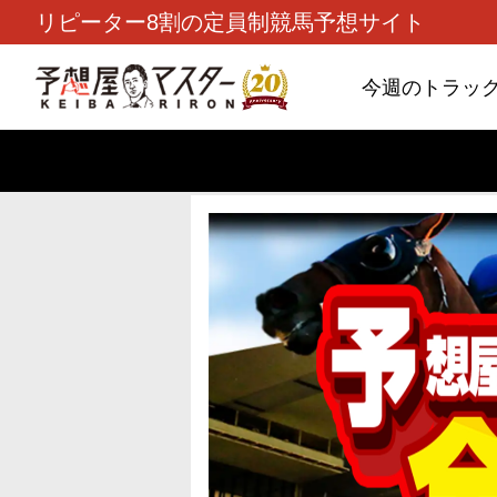
リピーター8割の定員制競馬予想サイト
今週のトラッ
TOP
>
重賞コラム
> 26/8/9 (日)