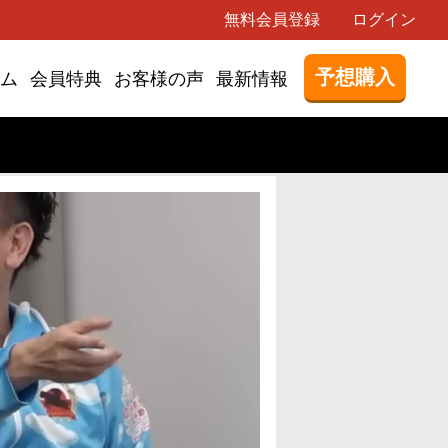
無料会員登録
ログイン
予想購入
ム
会員特典
お客様の声
最新情報