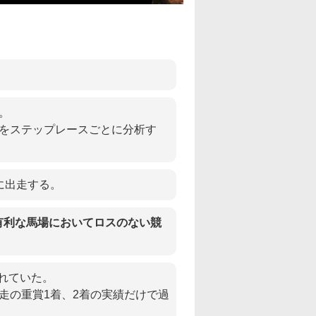
。
力をステップレースごとに分析す
に出走する。
有利な馬場においてロスのない競
れていた。
走の重賞1着、2着の実績だけで過