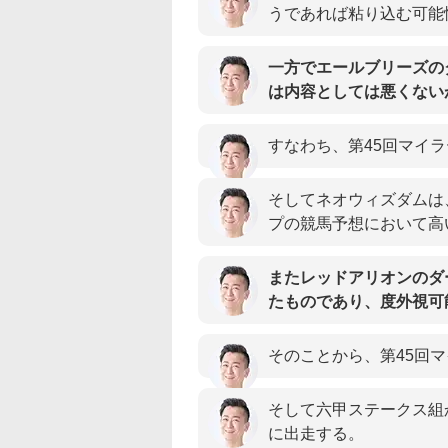
うであれば粘り込む可能
一方でエールブリーズの
は内容としては悪くない
すなわち、第45回マイ
そしてネオウィズダムは
プの競馬予想において高
またレッドアリオンのダ
たものであり、度外視可
そのことから、第45回
そして六甲ステークス組
に出走する。