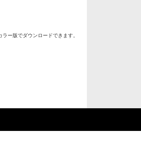
カラー版でダウンロードできます。