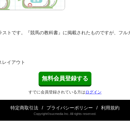
イラストです。『競馬の教科書』に掲載されたものですが、フル
スレイアウト
無料会員登録する
すでに会員登録されている方は
ログイン
特定商取引法
/
プライバシーポリシー
/
利用規約
Copyright©sucmedia Inc. All rights reserved.