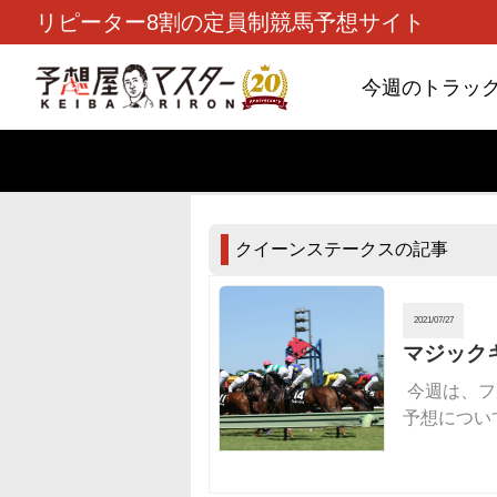
リピーター8割の定員制競馬予想サイト
今週のトラッ
TOP
> クイーンステークス
クイーンステークスの記事
2021/07/27
マジック
今週は、フ
予想につい