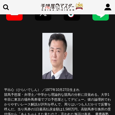
平出心（ひらいでしん） ／1977年10月27日生まれ
競馬予想屋・弁理士／中学から理論的な競馬の分析に目覚める。大学1
年目に東京の場外馬券場でプロ予想屋としてデビュー。彼の論理的でわ
かりやすいレース解説が評判を呼んで、周りはいつも人だかりで反響を
呼んだ。当り馬券の1日最高払戻金額は1,580万円。高額馬券引換所の受
付係から「あんちゃんまた来たの？」言われた逸話は有名。 慶應義塾