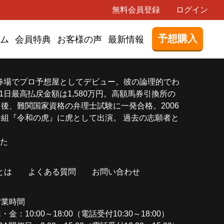
無料会員登録
ログイン
常配信
無料セミナーを配信！公式
LINE@
予想購入
ム
会員特典
お客様の声
最新情報
券場でプロ予想屋としてデビュー。彼の論理的でわ
最高払戻金額は1,580万円。高額馬券引換所の
後、難関国家資格の弁理士試験に一発合格。2006
気番組『令和の虎』に虎として出演。 過去の志願者と
みた
とは
よくある質問
お問い合わせ
営業時間
・金：10:00～18:00（電話受付10:30～18:00）