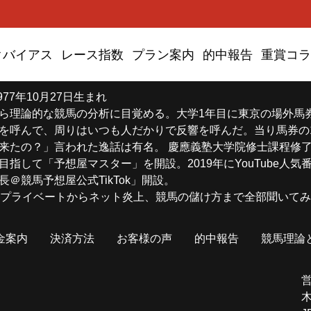
マスターが返信するかも！
マスターの楽しい日
公式X
公式TikTok
クバイアス
レース指数
プラン案内
的中報告
重賞コラ
77年10月27日生まれ
ら理論的な競馬の分析に目覚める。大学1年目に東京の場外馬
を呼んで、周りはいつも人だかりで反響を呼んだ。当り馬券の1日
来たの？」言われた逸話は有名。 慶應義塾大学院修士課程修了
指して「予想屋マスター」を開設。2019年にYouTube人
＠競馬予想屋公式TikTok」開設。
にプライベートからネット炎上、競馬の儲け方まで全部聞いて
金案内
決済方法
お客様の声
的中報告
競馬理論
木