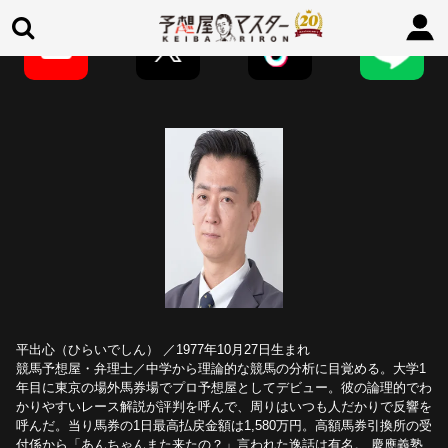
平出心（ひらいでしん） ／1977年10月27日生まれ
競馬予想屋・弁理士／中学から理論的な競馬の分析に目覚める。大学1
年目に東京の場外馬券場でプロ予想屋としてデビュー。彼の論理的でわ
かりやすいレース解説が評判を呼んで、周りはいつも人だかりで反響を
呼んだ。当り馬券の1日最高払戻金額は1,580万円。高額馬券引換所の受
付係から「あんちゃんまた来たの？」言われた逸話は有名。 慶應義塾