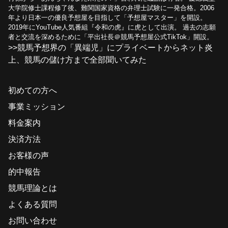
大学院修士課程修了後、難関国家資格の弁理士試験に一発合格。2006
年より日本一の優良予想屋を目指して「予想屋マスター」を開設。
2019年にYouTube人気番組『令和の虎』に虎として出演。 過去の志願
者と交流を深めるために「平出社長＠競馬予想屋公式TikTok」開設。
>>競馬予想界の「異端児」にプライベートからネット炎
上、競馬の儲け方まで全部聞いてみた
初めての方へ
事業ミッション
料金案内
決済方法
お客様の声
的中報告
競馬理論とは
よくある質問
お問い合わせ