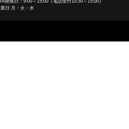
RA開催日：9:00～15:00（電話受付10:30～15:00）
休業日 月・火・水