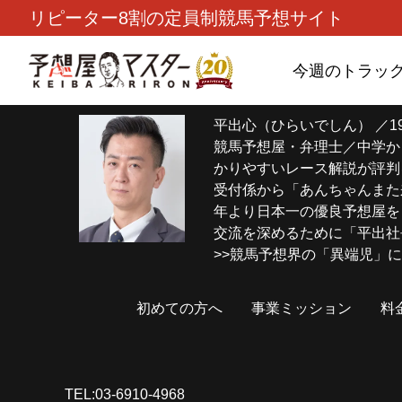
リピーター8割の定員制競馬予想サイト
競馬ファンを魅了する！公
式チャンネル
今週のトラッ
平出心（ひらいでしん） ／19
競馬予想屋・弁理士／中学か
かりやすいレース解説が評判
受付係から「あんちゃんまた
年より日本一の優良予想屋を目
交流を深めるために「平出社長
>>競馬予想界の「異端児」
初めての方へ
事業ミッション
料
TEL:03-6910-4968