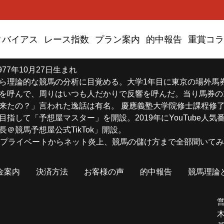
マスターが返信するかも！
マスターの楽しい日
公式X
公式TikTok
クバイアス
レース指数
プラン案内
的中報告
重賞コラ
77年10月27日生まれ
ら理論的な競馬の分析に目覚める。大学1年目に東京の場外馬
を呼んで、周りはいつも人だかりで反響を呼んだ。当り馬券の1日
来たの？」言われた逸話は有名。 慶應義塾大学院修士課程修了
指して「予想屋マスター」を開設。2019年にYouTube人
＠競馬予想屋公式TikTok」開設。
にプライベートからネット炎上、競馬の儲け方まで全部聞いて
金案内
決済方法
お客様の声
的中報告
競馬理論
木