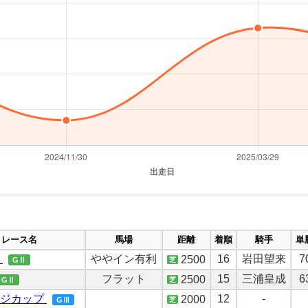
レース名
馬場
距離
着順
騎手
単
念
ややイン有利
16
岩田望来
7
2500
芝
GⅡ
フラット
15
三浦皇成
6
2500
芝
GⅡ
ンジカップ
12
-
2000
芝
GⅢ