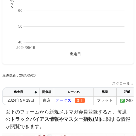
最終更新：2024/05/26
スクロール→
出走日
開催場
レース名
馬場
距離
2024年5月19日
東京
オークス
フラット
2400
GⅠ
芝
以下のフォームから新規メルマガ会員登録すると、毎週
の
トラックバイアス情報やマスター指数(MI)
に関する情報
が閲覧できます。