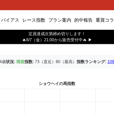
クバイアス
レース指数
プラン案内
的中報告
重賞コラ
定員達成次第締め切りします！
数
🔥8/7（金）21:00から販売受付中🔥
▶
4歳
状況:
現役
指数:
73（直近）80（最高）
指数ランキング:
10