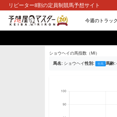
リピーター8割の定員制競馬予想サイト
今週のトラッ
TOP
>
馬指数(MI)
> ショウヘイの馬指
ショウヘイの馬指数（MI）
馬名:
ショウヘイ
性別:
馬齢:
牡馬