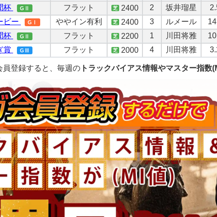
聞杯
フラット
2
坂井瑠星
2.
2400
芝
GⅡ
ービー
ややイン有利
3
ルメール
14
2400
芝
GⅠ
聞杯
フラット
1
川田将雅
10
2200
芝
GⅡ
ぎ賞
フラット
4
川田将雅
3.
2000
芝
GⅢ
会員登録すると、毎週の
トラックバイアス情報やマスター指数(M