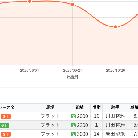
レース名
馬場
距離
着順
騎手
単
フラット
10
川田将雅
6.
2000
芝
GⅠ
フラット
1
川田将雅
5.
2200
芝
GⅡ
フラット
14
岩田望来
7.
3000
芝
GⅠ