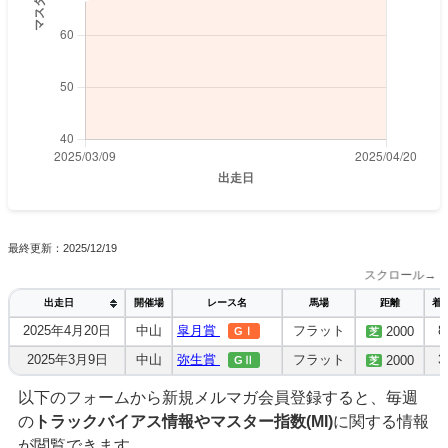
最終更新：2025/12/19
スクロール→
出走日
開催場
レース名
馬場
距離
着
2025年4月20日
中山
皐月賞
フラット
8
2000
GⅠ
芝
2025年3月9日
中山
弥生賞
フラット
3
2000
GⅡ
芝
以下のフォームから新規メルマガ会員登録すると、毎週
の
トラックバイアス情報やマスター指数(MI)
に関する情報
が閲覧できます。