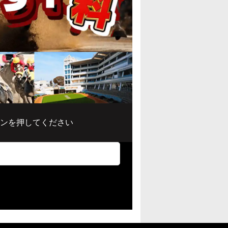
ンを押してください