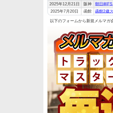
2025年12月21日
阪神
朝日杯F
2025年7月20日
函館
函館2歳
以下のフォームから新規メルマガ