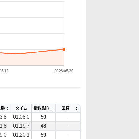
単勝
タイム
指数(MI)
回顧
3.8
01:08.0
50
-
1.8
01:19.7
48
-
9.0
01:20.1
59
-