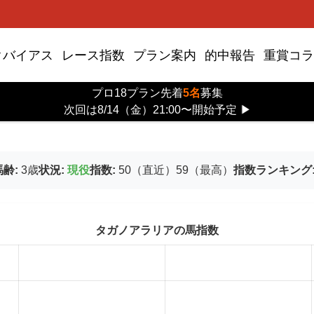
クバイアス
レース指数
プラン案内
的中報告
重賞コラ
プロ18プラン先着
5名
募集
の馬指数
次回は8/14（金）21:00〜開始予定
▶
馬齢:
3歳
状況:
現役
指数:
50（直近）59（最高）
指数ランキング