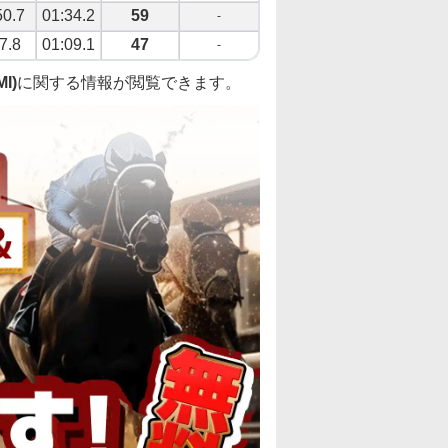
50.7
01:34.2
59
-
7.8
01:09.1
47
-
I)
に関する情報が閲覧できます。