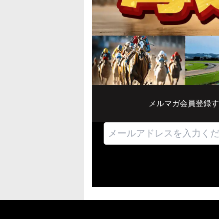
メルマガ会員登録す