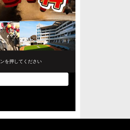
ンを押してください