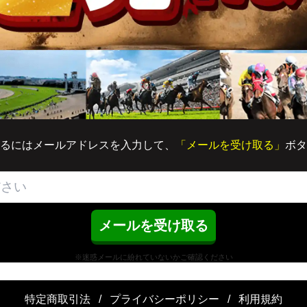
るにはメールアドレスを入力して、
「メールを受け取る」
ボタ
※迷惑メールに紛れていないかご確認ください
特定商取引法
/
プライバシーポリシー
/
利用規約