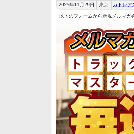
2025年11月29日
東京
カトレア
以下のフォームから新規メルマガ