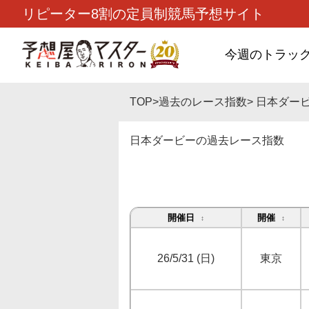
リピーター8割の定員制競馬予想サイト
今週のトラッ
TOP
>
過去のレース指数
> 日本ダー
日本ダービーの過去レース指数
開催日
開催
↕
↕
26/5/31 (日)
東京