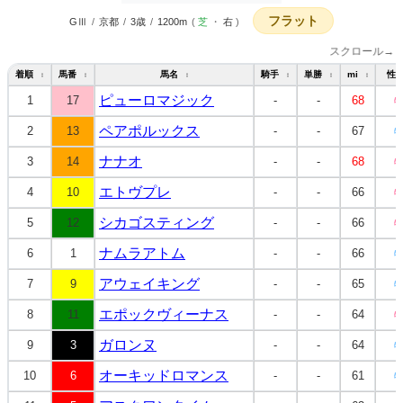
フラット
GⅢ
/
京都
/
3歳
/
1200m
(
芝
・
右
)
スクロール→
着順
馬番
馬名
騎手
単勝
mi
性
↕
↕
↕
↕
↕
↕
ピューロマジック
1
17
-
-
68
牝
ペアポルックス
2
13
-
-
67
牡
ナナオ
3
14
-
-
68
牝
エトヴプレ
4
10
-
-
66
牝
シカゴスティング
5
12
-
-
66
牝
ナムラアトム
6
1
-
-
66
牡
アウェイキング
7
9
-
-
65
牡
エポックヴィーナス
8
11
-
-
64
牝
ガロンヌ
9
3
-
-
64
牡
オーキッドロマンス
10
6
-
-
61
牡