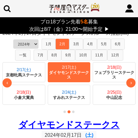
プロ18プラン先着
5名
募集
TOP
>
レース指数
> 2024年2月17日ダイヤモンドステークス
次回は8/7（金）21:00〜開始予定
▶
2024年2月17日ダイヤモンドステークスのレース指数(MI)
1月
2月
3月
4月
5月
6月
一覧
7月
8月
9月
10月
11月
12月
2/17(土)
2/18(日)
2/17(土)
ダイヤモンドステーク
フェブラリーステーク
京都牝馬ステークス
ス
ス
‹
›
2/18(日)
2/24(土)
2/25(日)
小倉大賞典
すみれステークス
中山記念
ダイヤモンドステークス
2024年02月17日
(土)