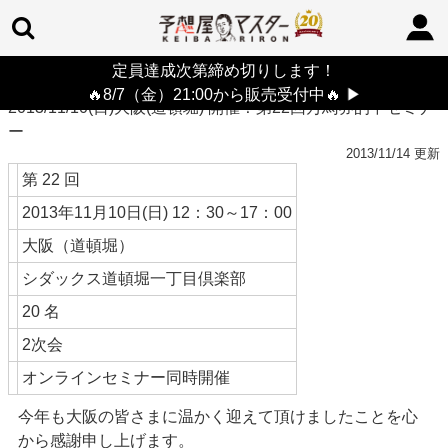
定員達成次第締め切りします！
TOP
>
最新情報
> 2013/11/10(日)大阪(道頓堀) 開催！第22回万馬券的中セミナー
🔥8/7（金）21:00から販売受付中🔥
▶
2013/11/10(日)大阪(道頓堀) 開催！第22回万馬券的中セミナ
ー
2013/11/14 更新
第 22 回
2013年11月10日(日) 12：30～17：00
大阪（道頓堀）
シダックス道頓堀一丁目倶楽部
20 名
2次会
オンラインセミナー同時開催
今年も大阪の皆さまに温かく迎えて頂けましたことを心
から感謝申し上げます。