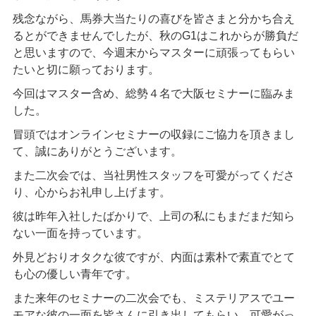
残念ながら、馬券大当たりの喜びを皆さまと分かち合え
るとができませんでしたが、秋のG1はこれからが勝負だ
と思いますので、今週末からマスターに頑張ってもらい
たいと切に願っております。
今回はマスター含め、総勢４名で大阪セミナーに臨みま
した。
冒頭ではオンラインセミナーの収録にご協力を頂きまし
て、誠にありがとうございます。
また二次会では、当社男性スタッフを可愛がってくださ
り、心からお礼申し上げます。
彼は昨年入社したばかりで、上司の私にもまだまだ知ら
ない一面を持っています。
外見どおりオタクな彼ですが、内面は素朴で素直でとて
も心の優しい青年です。
また来年のセミナーの二次会でも、ミステリアスでユー
モアな彼の一面を皆さんに引き出してもらい、可愛がっ