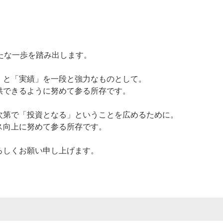
たな一歩を踏み出します。
」と「実績」を一段と強力なものとして。
供できるように努めて参る所存です。
次第で「投資となる」ということを広めるために。
ス向上に努めて参る所存です。
ろしくお願い申し上げます。