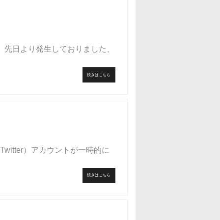
。先日より発生しておりました、
続きはこちら
itter）アカウントが一時的に
続きはこちら