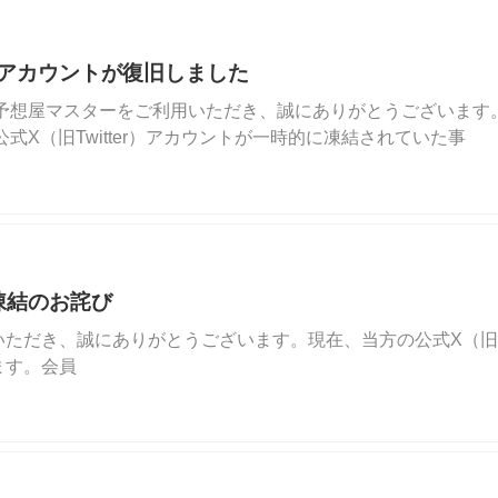
Xアカウントが復旧しました
予想屋マスターをご利用いただき、誠にありがとうございます
公式X（旧Twitter）アカウントが一時的に凍結されていた事
凍結のお詫び
ただき、誠にありがとうございます。現在、当方の公式X（旧Tw
ます。会員