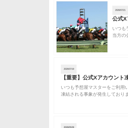
2026/07/21
公式
いつも
当方の
2026/07/19
【重要】公式Xアカウント
いつも予想屋マスターをご利用い
凍結される事象が発生しており
2026/05/28