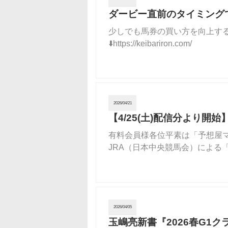
ダービー直前のタイミング
少しでも馬券の買い方を向上する
⬇️https://keibariron.com/
2026/04/21
【4/25(土)配信分より
有料会員様各位平素は「予想屋
JRA（日本中央競馬会）による「
2026/04/05
玉嶋亮新書『2026春G1ク