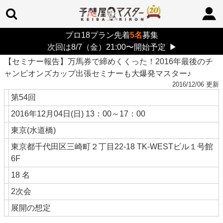
プロ18プラン先着
5名
募集
最新
> 【セミナー報告】万馬券で締めくくった！2016年最後のチャンピオンズ
TOP
>
情報
カップ出張セミナーも大爆発マスター♪
次回は8/7（金）21:00〜開始予定
▶
【セミナー報告】万馬券で締めくくった！2016年最後のチ
ャンピオンズカップ出張セミナーも大爆発マスター♪
2016/12/06 更新
第54回
2016年12月04日(日) 13：00～17：00
東京(水道橋)
東京都千代田区三崎町２丁目22-18 TK-WESTビル１号館
6F
18 名
2次会
展開の想定