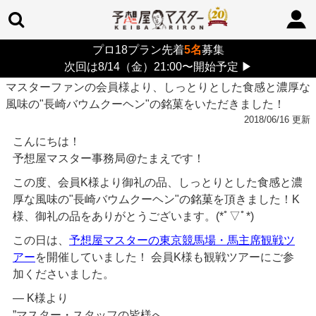
プロ18プラン先着
5名
募集
最新
> マスターファンの会員様より、しっとりとした食感と濃厚な風味の"長崎
TOP
>
情報
バウムクーヘン"の銘菓をいただきました！
次回は8/14（金）21:00〜開始予定
▶
マスターファンの会員様より、しっとりとした食感と濃厚な
風味の"長崎バウムクーヘン"の銘菓をいただきました！
2018/06/16 更新
こんにちは！
予想屋マスター事務局@たまえです！
この度、会員K様より御礼の品、しっとりとした食感と濃
厚な風味の"長崎バウムクーヘン"の銘菓を頂きました！K
様、御礼の品をありがとうございます。(*ﾟ▽ﾟ*)
この日は、
予想屋マスターの東京競馬場・馬主席観戦ツ
アー
を開催していました！ 会員K様も観戦ツアーにご参
加くださいました。
― K様より
”マスター・スタッフの皆様へ