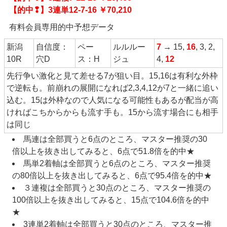
【的中❢】3連単12-7-16 ￥70,210
有料会員専用的中予想データ
新潟
自信度：
ペー
ルルルー
7
→ 15,
16
, 3, 2,
10R
穴D
ス：H
ジュ
4,
12
先行争い激化と見て差せる7が狙い目。15,16は有利な外枠
で逆転も。前崩れの展開になれば2,3,4,12が7と一緒に追い
込む。15は外枠なので人気になる可能性もあるが配当が高
ければこちからからも流す手も。15から流す場合にも相手
は同じ
馬連は全部買うと6点のところ、マスター推奨の30
倍以上を抜き出してみると、6点で51.8倍を的中★
馬単2着軸は全部買うと6点のところ、マスター推奨
の80倍以上を抜き出してみると、6点で95.4倍を的中★
３連複は全部買うと30点のところ、マスター推奨の
100倍以上を抜き出してみると、15点で104.6倍を的中
★
3連単2着軸は全部買うと30点のところ、マスター推