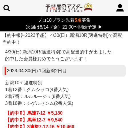
プロ18プラン先着
5名
募集
TOP
>
的中報告
> 4/30(日）新潟10R(邁進特別)で高配当的中！
次回は8/14（金）21:00〜開始予定
▶
2023/04/30
2023/05/02
【的中報告2023予想】 4/30(日）新潟10R(邁進特別)で高配
当的中！
4/30(日) 新潟10R(邁進特別)で高配当的中が出ました！
的中した会員様おめでとうございます！
2023-04-30(日) 1回新潟2日目
新潟10R 邁進特別
1着12番：クムシラコ(4番人気)
2着7番：ルルルージュ(8番人気)
3着16番：シゲルセンム(2番人気)
【的中❢】馬連7-12 ￥5,180
【的中❢】馬単12-7 ￥9,540
【的中❢】3連複7-12-16 ￥10,460