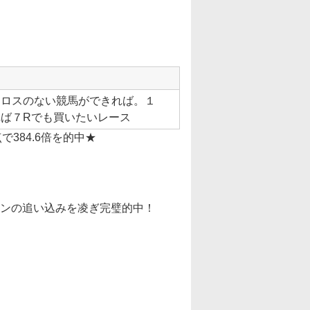
てロスのない競馬ができれば。１
ば７Rでも買いたいレース
384.6倍を的中★
サンの追い込みを凌ぎ完璧的中！