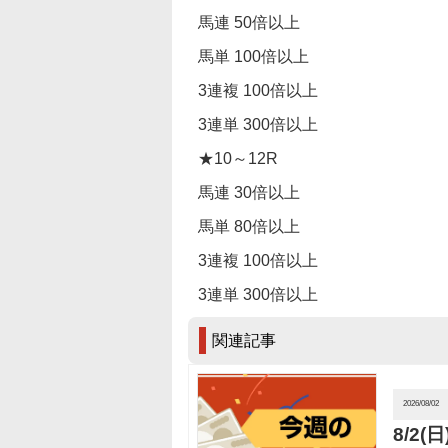
馬連 50倍以上
馬単 100倍以上
3連複 100倍以上
3連単 300倍以上
★10～12R
馬連 30倍以上
馬単 80倍以上
3連複 100倍以上
3連単 300倍以上
関連記事
2026/08/02
8/2