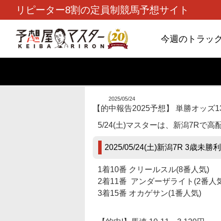
リピーター8割の定員制競馬予想サイト
今週のトラッ
TOP
>
的中報告
> 単勝オッズ13.7
2025/05/24
【的中報告2025予想】 単勝オッズ
5/24(土)マスターは、新潟7R
2025/05/24(土)新潟7R 3歳未勝利
1着10番 クリールスル(8番人気)
2着11番 アンダーザライト(2番人気
3着15番 オカゲサン(1番人気)