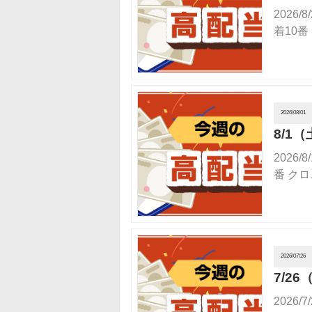
2026
着10番
2026/08/01
8/1
2026
番 クロ
2026/07/26
7/2
2026