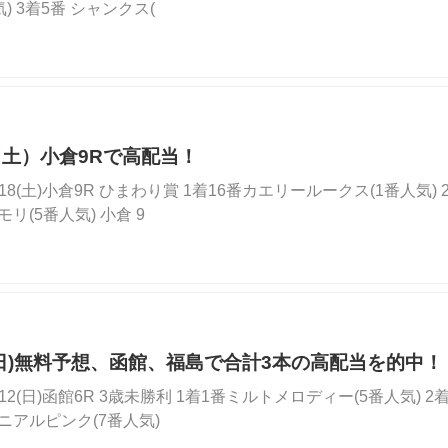
気) 3着5番 シャンクス(
8（土）小倉9Rで高配当！
/7/18(土)小倉9R ひまわり賞 1着16番カエリールークス(1番人気) 
モリ(5番人気) 小倉 9
2(日)無料予想、函館、福島で合計3本の高配当を的中！
/7/12(日)函館6R 3歳未勝利 1着1番ミルトメロディー(5番人気) 2
ニアルピンク(7番人気)