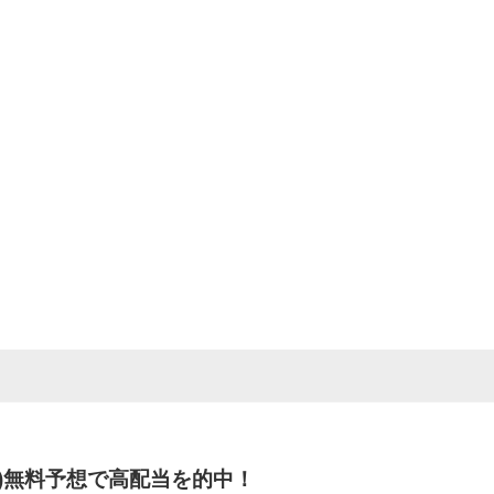
(日)無料予想で高配当を的中！