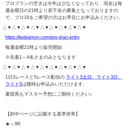
プロプランの空きは今年は少なくなっており、現在は毎
週金曜日の21時より若干名の募集となっておりますの
で、プロ18をご希望の方はお早目にお申込みください。
△▼△▼△▼△▼△▼△▼△▼△▼△▼
https://keibariron.com/pro-plan-entry
毎週金曜21時より販売開始
※先着1～4名さまのみとなります
△▼△▼△▼△▼△▼△▼△▼△▼△▼
1日3レースと5レース配信の
ライト3土日、ライト3日、
ライト5
は随時お申込みいただけます。
夏競馬もマスター予想にご期待ください♪
【的中ページに記載する基準倍率】
★～9R