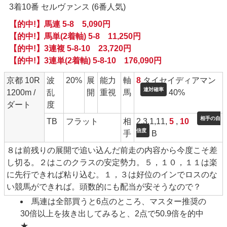
3着10番 セルヴァンス (6番人気)
【的中!】馬連 5-8 5,090円
【的中!】馬単(2着軸) 5-8 11,250円
【的中!】3連複 5-8-10 23,720円
【的中!】3連単(2着軸) 5-8-10 176,090円
京都 10R
波
20%
展
能力
軸
8
タイセイディアマン
連対確率
1200m /
乱
開
重視
馬
40%
ダート
度
相手の自
TB
フラット
相
2,3,1,11,
5
,
10
信度
手
B
８は前残りの展開で追い込んだ前走の内容から今度こそ差
し切る。２はこのクラスの安定勢力。５，１０，１１は楽
に先行できれば粘り込む。１，３は好位のインでロスのな
い競馬ができれば。頭数的にも配当が安そうなので？
馬連は全部買うと6点のところ、マスター推奨の
30倍以上を抜き出してみると、2点で50.9倍を的中
★