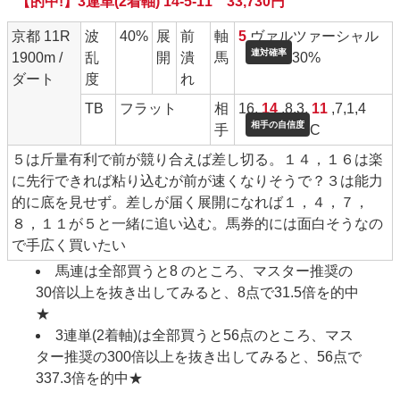
【的中!】3連単(2着軸) 14-5-11 33,730円
京都 11R
波
40%
展
前
軸
5
ヴァルツァーシャル
連対確率
1900m /
乱
開
潰
馬
30%
ダート
度
れ
TB
フラット
相
16,
14
,8,3,
11
,7,1,4
相手の自信度
手
C
５は斤量有利で前が競り合えば差し切る。１４，１６は楽
に先行できれば粘り込むが前が速くなりそうで？３は能力
的に底を見せず。差しが届く展開になれば１，４，７，
８，１１が５と一緒に追い込む。馬券的には面白そうなの
で手広く買いたい
馬連は全部買うと8 のところ、マスター推奨の
30倍以上を抜き出してみると、8点で31.5倍を的中
★
3連単(2着軸)は全部買うと56点のところ、マス
ター推奨の300倍以上を抜き出してみると、56点で
337.3倍を的中★