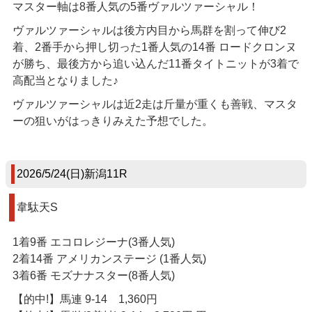
マスター軸は8番人気の5番ヴァルツァーシャル！
ヴァルツァーシャルは後方内目から馬群を割って伸び2
着、2番手から押し切った1番人気の14番 ロードクロンヌ
が勝ち、最後方から追い込んだ11番タイトニットが3着で
高配当となりました♪
ヴァルツァーシャルは近2走は斤量が重くも善戦、マスタ
ーの狙いがはっきりみえた予想でした。
2026/5/24(日)新潟11R
韋駄天S
1着9番 エコロレジーナ(3番人気)
2着14番 アメリカンステージ (1番人気)
3着6番 モズナナスター(8番人気)
【的中!】馬連 9-14 1,360円