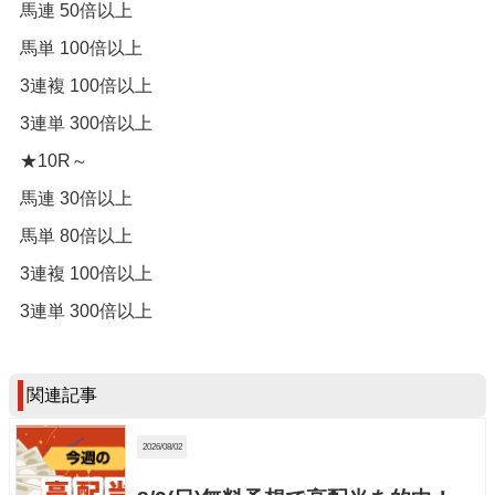
馬連 50倍以上
馬単 100倍以上
3連複 100倍以上
3連単 300倍以上
★10R～
馬連 30倍以上
馬単 80倍以上
3連複 100倍以上
3連単 300倍以上
関連記事
2026/08/02