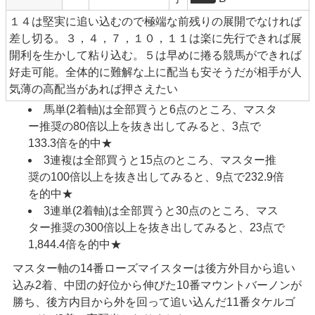
１４は堅実に追い込むので極端な前残りの展開でなければ
差し切る。３，４，７，１０，１１は楽に先行できれば展
開利を生かして粘り込む。５は早めに捲る競馬ができれば
好走可能。全体的に難解な上に配当も安そうだが相手が人
気薄の高配当があれば押さえたい
馬単(2着軸)は全部買うと6点のところ、マスタ
ー推奨の80倍以上を抜き出してみると、3点で
133.3倍を的中★
3連複は全部買うと15点のところ、マスター推
奨の100倍以上を抜き出してみると、9点で232.9倍
を的中★
3連単(2着軸)は全部買うと30点のところ、マス
ター推奨の300倍以上を抜き出してみると、23点で
1,844.4倍を的中★
マスター軸の14番ローズマイスターは後方外目から追い
込み2着、中団の好位から伸びた10番マウントバーノンが
勝ち、後方内目から外を回って追い込んだ11番タケルゴ