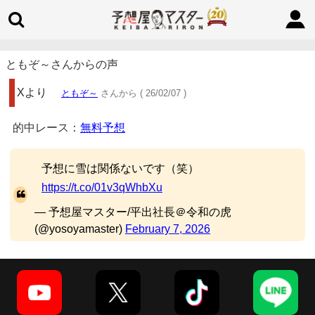
ともぞ～さんからの声
Xより
ともぞ～
さんから ( 26/02/07 )
的中レース：
無料予想
予想に雪は関係ないです（笑）
https://t.co/01v3qWhbXu
— 予想屋マスター/平出社長＠令和の虎
(@yosoyamaster)
February 7, 2026