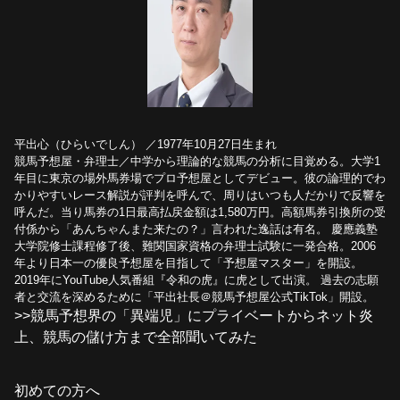
平出心（ひらいでしん） ／1977年10月27日生まれ
競馬予想屋・弁理士／中学から理論的な競馬の分析に目覚める。大学1
年目に東京の場外馬券場でプロ予想屋としてデビュー。彼の論理的でわ
かりやすいレース解説が評判を呼んで、周りはいつも人だかりで反響を
呼んだ。当り馬券の1日最高払戻金額は1,580万円。高額馬券引換所の受
付係から「あんちゃんまた来たの？」言われた逸話は有名。 慶應義塾
大学院修士課程修了後、難関国家資格の弁理士試験に一発合格。2006
年より日本一の優良予想屋を目指して「予想屋マスター」を開設。
2019年にYouTube人気番組『令和の虎』に虎として出演。 過去の志願
者と交流を深めるために「平出社長＠競馬予想屋公式TikTok」開設。
>>競馬予想界の「異端児」にプライベートからネット炎
上、競馬の儲け方まで全部聞いてみた
初めての方へ