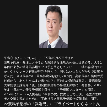
平出心（ひらいでしん） ／1977年10月27日生まれ
競馬予想屋・弁理士／中学から理論的な競馬の分析に目覚める。大学1
年目に東京の場外馬券場でプロ予想屋としてデビュー。彼の論理的でわ
かりやすいレース解説が評判を呼んで、周りはいつも人だかりで反響を
呼んだ。当り馬券の1日最高払戻金額は1,580万円。高額馬券引換所の受
付係から「あんちゃんまた来たの？」言われた逸話は有名。 慶應義塾
大学院修士課程修了後、難関国家資格の弁理士試験に一発合格。2006
年より日本一の優良予想屋を目指して「予想屋マスター」を開設。
2019年にYouTube人気番組『令和の虎』に虎として出演。 過去の志願
者と交流を深めるために「平出社長＠競馬予想屋公式TikTok」開設。
>>競馬予想界の「異端児」にプライベートからネット炎