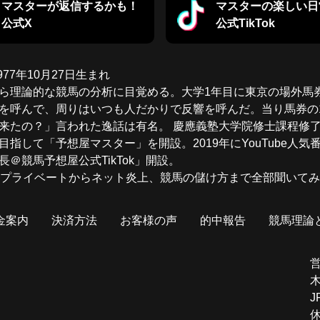
マスターが返信するかも！
マスターの楽しい日
公式X
公式TikTok
77年10月27日生まれ
ら理論的な競馬の分析に目覚める。大学1年目に東京の場外馬
を呼んで、周りはいつも人だかりで反響を呼んだ。当り馬券の1日
来たの？」言われた逸話は有名。 慶應義塾大学院修士課程修了
指して「予想屋マスター」を開設。2019年にYouTube人
＠競馬予想屋公式TikTok」開設。
にプライベートからネット炎上、競馬の儲け方まで全部聞いて
金案内
決済方法
お客様の声
的中報告
競馬理論
木
J