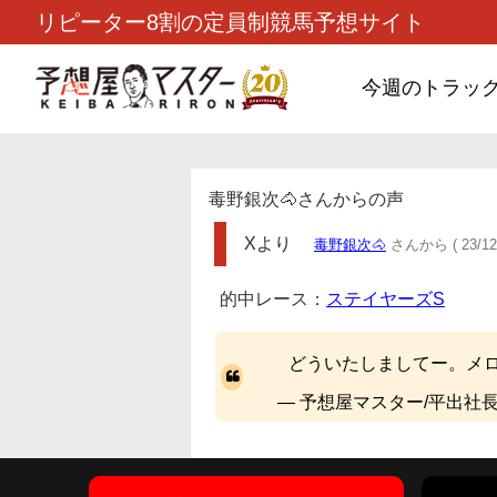
リピーター8割の定員制競馬予想サイト
今週のトラッ
毒野銀次🐴さんからの声
Xより
毒野銀次🐴
さんから ( 23/12/
的中レース：
ステイヤーズS
どういたしましてー。メ
— 予想屋マスター/平出社長＠令