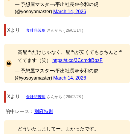
— 予想屋マスター/平出社長＠令和の虎
(@yosoyamaster)
March 14, 2026
Xより
食吐悲苦鳥
さんから ( 26/03/14 )
高配当だけじゃなく、配当が安くてもきちんと当
ててます（笑）
https://t.co/3CcmdtBqzF
— 予想屋マスター/平出社長＠令和の虎
(@yosoyamaster)
March 14, 2026
Xより
食吐悲苦鳥
さんから ( 26/02/28 )
的中レース：
別府特別
どういたしましてー。よかったです。