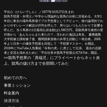
平出心（ひらいでしん） ／1977年10月27日生まれ
競馬予想屋・弁理士／中学から理論的な競馬の分析に目覚める。大学1
年目に東京の場外馬券場でプロ予想屋としてデビュー。彼の論理的でわ
かりやすいレース解説が評判を呼んで、周りはいつも人だかりで反響を
呼んだ。当り馬券の1日最高払戻金額は1,580万円。高額馬券引換所の受
付係から「あんちゃんまた来たの？」言われた逸話は有名。 慶應義塾
大学院修士課程修了後、難関国家資格の弁理士試験に一発合格。2006
年より日本一の優良予想屋を目指して「予想屋マスター」を開設。
2019年にYouTube人気番組『令和の虎』に虎として出演。 過去の志願
者と交流を深めるために「平出社長＠競馬予想屋公式TikTok」開設。
>>競馬予想界の「異端児」にプライベートからネット炎
上、競馬の儲け方まで全部聞いてみた
初めての方へ
事業ミッション
料金案内
決済方法