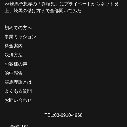
>>競馬予想界の「異端児」にプライベートからネット炎
上、競馬の儲け方まで全部聞いてみた
初めての方へ
事業ミッション
料金案内
決済方法
お客様の声
的中報告
競馬理論とは
よくある質問
お問い合わせ
TEL:03-6910-4968