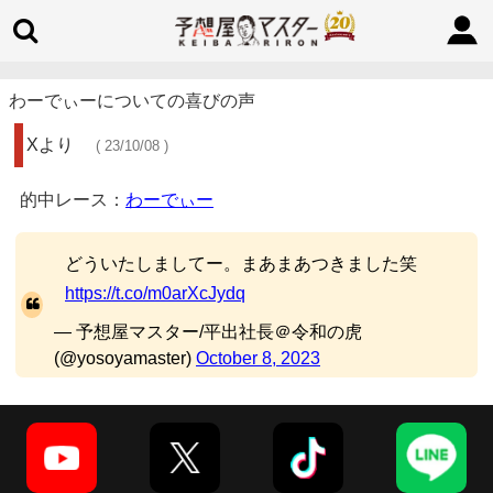
わーでぃーについての喜びの声
Xより
( 23/10/08 )
的中レース：
わーでぃー
どういたしましてー。まあまあつきました笑
https://t.co/m0arXcJydq
— 予想屋マスター/平出社長＠令和の虎
(@yosoyamaster)
October 8, 2023