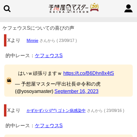
ケフェウスSについての喜びの声
Xより
Minnie
さんから ( 23/09/17 )
的中レース：
ケフェウスS
はいｗ頑張りますｗ
https://t.co/B6Dhn8x4tS
— 予想屋マスター/平出社長＠令和の虎
(@yosoyamaster)
September 16, 2023
Xより
かずかずパパ(^^) ゴトン病感染中
さんから ( 23/09/16 )
的中レース：
ケフェウスS