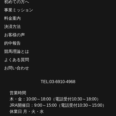
初めての方へ
事業ミッション
料金案内
決済方法
お客様の声
的中報告
競馬理論とは
よくある質問
お問い合わせ
TEL:03-6910-4968
営業時間
木・金：10:00～18:00（電話受付10:30～18:00）
JRA開催日：9:00～15:00（電話受付10:30～15:00）
休業日 月・火・水