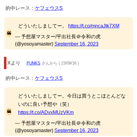
的中レース：
ケフェウスS
どういたしましてー。
https://t.co/mncaJtk7XM
— 予想屋マスター/平出社長＠令和の虎
(@yosoyamaster)
September 16, 2023
Xより
PUNKS
さんから ( 23/09/16 )
的中レース：
ケフェウスS
どういたしましてー。今日は買うとこほとんどな
いのに良い予想や（笑）
https://t.co/ADvxMUzVKm
— 予想屋マスター/平出社長＠令和の虎
(@yosoyamaster)
September 16, 2023