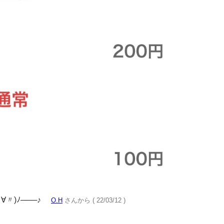
〃)ﾉ───♪
O.H
さんから ( 22/03/12 )