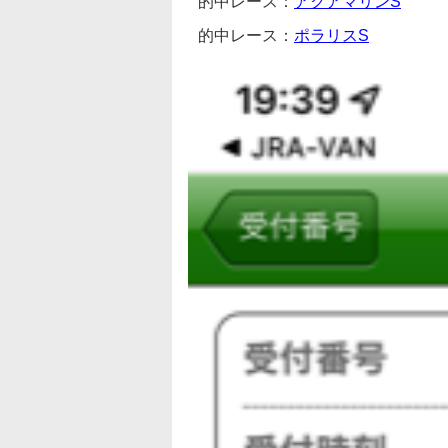
的中レース：
アクアマリンS
的中レース：
ポラリスS