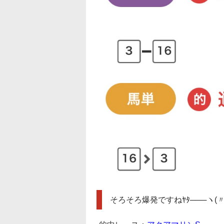
そろそろ爆発ですねﾔﾀ───ヽ(〃∀