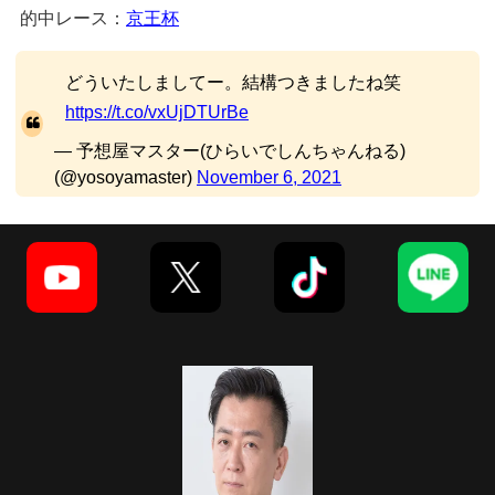
的中レース：
京王杯
どういたしましてー。結構つきましたね笑
https://t.co/vxUjDTUrBe
— 予想屋マスター(ひらいでしんちゃんねる)
(@yosoyamaster)
November 6, 2021