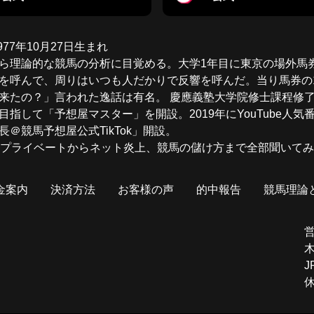
77年10月27日生まれ
ら理論的な競馬の分析に目覚める。大学1年目に東京の場外馬
を呼んで、周りはいつも人だかりで反響を呼んだ。当り馬券の1日
来たの？」言われた逸話は有名。 慶應義塾大学院修士課程修了
指して「予想屋マスター」を開設。2019年にYouTube人
＠競馬予想屋公式TikTok」開設。
にプライベートからネット炎上、競馬の儲け方まで全部聞いて
金案内
決済方法
お客様の声
的中報告
競馬理論
木
J