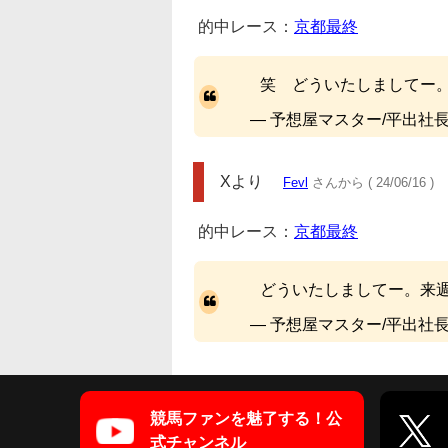
的中レース：
京都最終
笑 どういたしましてー
— 予想屋マスター/平出社長＠令
Xより
Fevl
さんから ( 24/06/16 )
的中レース：
京都最終
どういたしましてー。来週
— 予想屋マスター/平出社長＠令
競馬ファンを魅了する！公
式チャンネル