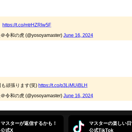
。
https://t.co/mtrHZRIw5F
和の虎 (@yosoyamaster)
June 16, 2024
も頑張ります(笑)
https://t.co/p3LjMUiBLH
和の虎 (@yosoyamaster)
June 16, 2024
マスターが返信するかも！
マスターの楽しい日
公式X
公式TikTok