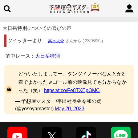
大日岳特別についての喜びの声
ツイッターより
高木大介
さんから ( 23/05/20 )
的中レース：
大日岳特別
どういたしましてー。ダンツイノーバなんとか2
着でよかったｗゴール前の映像見ても分からなか
った（笑）
https://t.co/Fe8TXEpOMC
— 予想屋マスター/平出社長＠令和の虎
(@yosoyamaster)
May 20, 2023