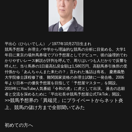
平出心（ひらいでしん） ／1977年10月27日生まれ
競馬予想屋・弁理士／中学から理論的な競馬の分析に目覚める。大学1
年目に東京の場外馬券場でプロ予想屋としてデビュー。彼の論理的でわ
かりやすいレース解説が評判を呼んで、周りはいつも人だかりで反響を
呼んだ。当り馬券の1日最高払戻金額は1,580万円。高額馬券引換所の受
付係から「あんちゃんまた来たの？」言われた逸話は有名。 慶應義塾
大学院修士課程修了後、難関国家資格の弁理士試験に一発合格。2006
年より日本一の優良予想屋を目指して「予想屋マスター」を開設。
2019年にYouTube人気番組『令和の虎』に虎として出演。 過去の志願
者と交流を深めるために「平出社長＠競馬予想屋公式TikTok」開設。
>>競馬予想界の「異端児」にプライベートからネット炎
上、競馬の儲け方まで全部聞いてみた
初めての方へ