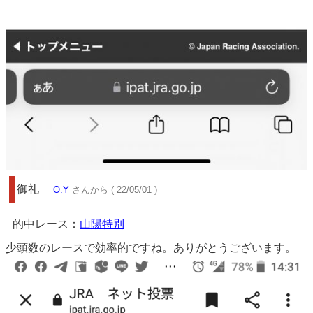
御礼
O.Y
さんから ( 22/05/01 )
的中レース：
山陽特別
少頭数のレースで効率的ですね。ありがとうございます。