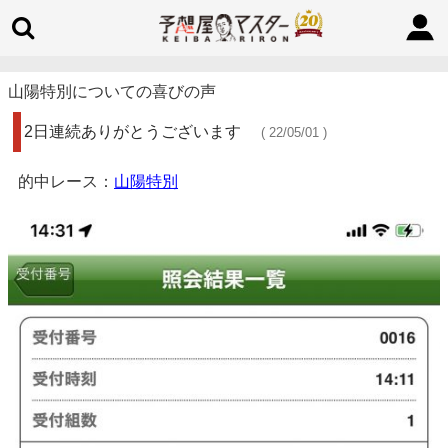
山陽特別についての喜びの声
2日連続ありがとうございます
( 22/05/01 )
的中レース：
山陽特別