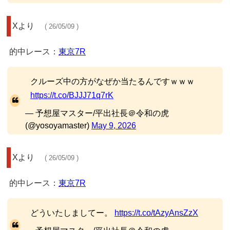
Xより
( 26/05/09 )
的中レース：
東京7R
クルーズ中の方がなぜか当たるんですｗｗｗ
https://t.co/BJJJ71q7rK
— 予想屋マスター/平出社長＠令和の虎
(@yosoyamaster)
May 9, 2026
Xより
( 26/05/09 )
的中レース：
東京7R
どういたしましてー。
https://t.co/tAzyAnsZzX