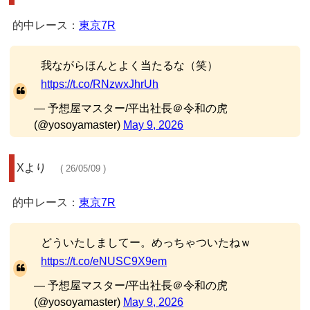
的中レース：
東京7R
我ながらほんとよく当たるな（笑）
https://t.co/RNzwxJhrUh
— 予想屋マスター/平出社長＠令和の虎
(@yosoyamaster)
May 9, 2026
Xより
( 26/05/09 )
的中レース：
東京7R
どういたしましてー。めっちゃついたねｗ
https://t.co/eNUSC9X9em
— 予想屋マスター/平出社長＠令和の虎
(@yosoyamaster)
May 9, 2026