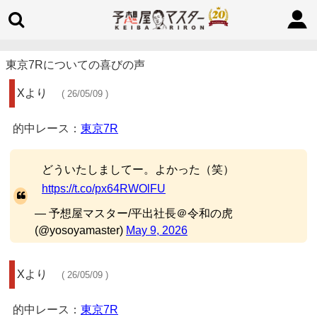
東京7Rについての喜びの声
Xより
( 26/05/09 )
的中レース：
東京7R
どういたしましてー。よかった（笑）
https://t.co/px64RWOlFU
— 予想屋マスター/平出社長＠令和の虎
(@yosoyamaster)
May 9, 2026
Xより
( 26/05/09 )
的中レース：
東京7R