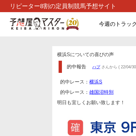
リピーター8割の定員制競馬予想サイト
今週のトラッ
横浜Sについての喜びの声
的中報告
ハプ
さんから ( 22/04/30
的中レース：
横浜S
的中レース：
雄国沼特別
明日も宜しくお願い致します！