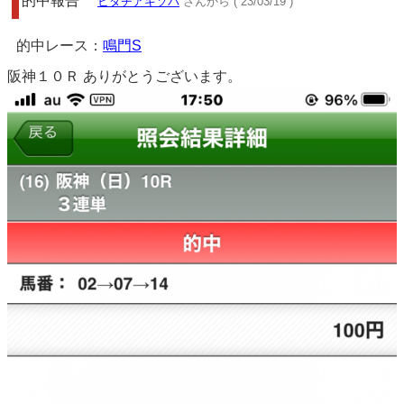
的中報告
ヒタチアキソバ
さんから ( 23/03/19 )
的中レース：
鳴門S
阪神１０Ｒ ありがとうございます。