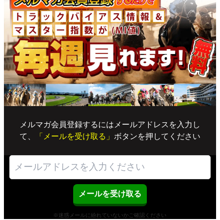
メルマガ会員登録するにはメールアドレスを入力し
て、
「メールを受け取る」
ボタンを押してください
※迷惑メールに紛れていないかご確認ください