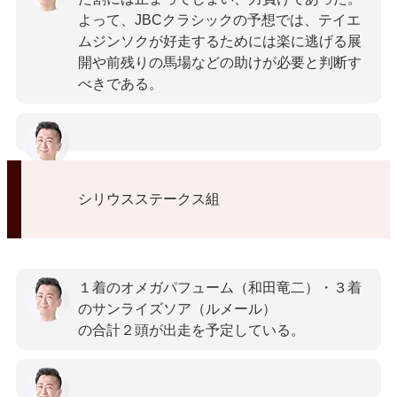
よって、JBCクラシックの予想では、テイエ
ムジンソクが好走するためには楽に逃げる展
開や前残りの馬場などの助けが必要と判断す
べきである。
シリウスステークス組
１着のオメガパフューム（和田竜二）・３着
のサンライズソア（ルメール）
の合計２頭が出走を予定している。