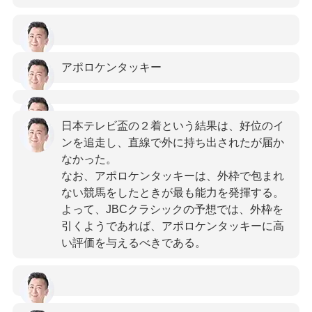
アポロケンタッキー
日本テレビ盃の２着という結果は、好位のイ
ンを追走し、直線で外に持ち出されたが届か
なかった。
なお、アポロケンタッキーは、外枠で包まれ
ない競馬をしたときが最も能力を発揮する。
よって、JBCクラシックの予想では、外枠を
引くようであれば、アポロケンタッキーに高
い評価を与えるべきである。