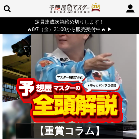
定員達成次第締め切りします！
TOP
>
重賞コラム
> 26/8/9 (日)
🔥8/7（金）21:00から販売受付中🔥
▶
【重賞コラム】