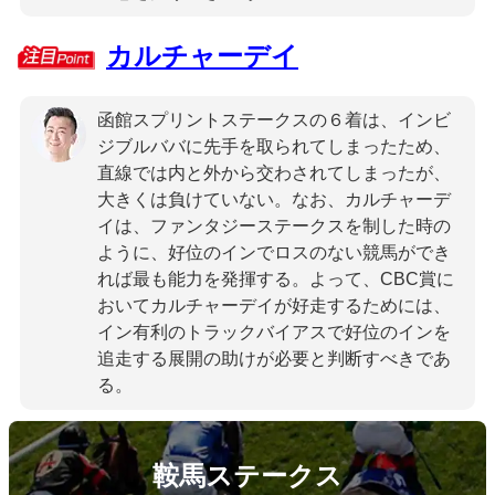
カルチャーデイ
函館スプリントステークスの６着は、インビ
ジブルババに先手を取られてしまったため、
直線では内と外から交わされてしまったが、
大きくは負けていない。なお、カルチャーデ
イは、ファンタジーステークスを制した時の
ように、好位のインでロスのない競馬ができ
れば最も能力を発揮する。よって、CBC賞に
おいてカルチャーデイが好走するためには、
イン有利のトラックバイアスで好位のインを
追走する展開の助けが必要と判断すべきであ
る。
鞍馬ステークス