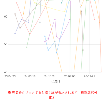
※
馬名をクリックすると濃く線が表示されます（複数選択可
能）