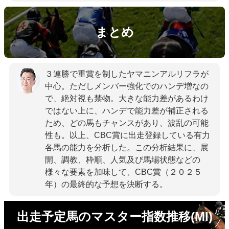
まとめ
３連勝で重賞を制したヤマニンアルリフラが
中心。ただしメンバー強化でのハンデ増なの
で、絶対視も禁物。大きな能力差があるわけ
ではない上に、ハンデで能力差が補正される
ため、どの馬もチャンスがあり、波乱の可能
性も。以上、CBC賞に出走登録している有力
各馬の能力を分析した。この分析結果に、展
開、調教、枠順、人気及び馬場状態などの
様々な要素を加味して、CBC賞（２０２５
年）の最終的な予想を決断する。
出走予定馬のマスター指数推移(MI)