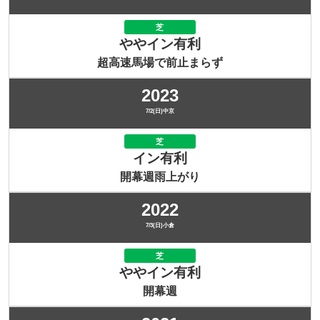
芝
ややイン有利
超高速馬場で前止まらず
2023
7/2(日)中京
芝
イン有利
開幕週雨上がり
2022
7/3(日)小倉
芝
ややイン有利
開幕週