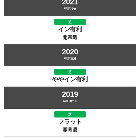
2021
7/4(日)小倉
芝
イン有利
開幕週
2020
7/5(日)阪神
芝
ややイン有利
2019
6/30(日)中京
芝
フラット
開幕週