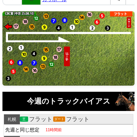
今週のトラックバイアス
フラット
フラット
札幌
芝
ダート
先週と同じ想定
11時間前