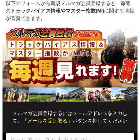
以下のフォームから新規メルマガ会員登録すると、毎週
の
トラックバイアス情報やマスター指数(MI)
に関する情報
が閲覧できます。
メルマガ会員登録するにはメールアドレスを入力し
て、
「メールを受け取る」
ボタンを押してください