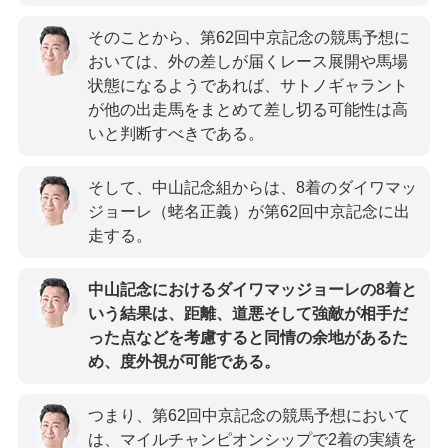
そのことから、第62回中京記念の競馬予想に
おいては、外の差しが届くレース展開や馬場
状態になるようであれば、サトノギャラント
が他の出走馬をまとめて差し切る可能性は高
いと判断すべきである。
そして、中山記念組からは、8着のダイワマッ
ジョーレ（蛯名正義）が第62回中京記念に出
走する。
中山記念におけるダイワマッジョーレの8着と
いう結果は、距離、道悪そして強敵が相手だ
った点などを考慮すると同情の余地があるた
め、度外視が可能である。
つまり、第62回中京記念の競馬予想において
は、マイルチャンピオンシップで2着の実績を