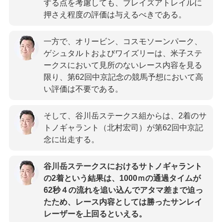
する点を考慮しても、ブレイズアトレイルに
押さえ程度の評価は与えるべきである。
一方で、オリービン、コスモソーンパーク、
ゲシュタルトおよびワイズリーは、米子ステ
ークスにおいて見所のないレース内容を見る
限り、第62回中京記念の競馬予想において高
い評価は不要である。
そして、谷川岳ステークス組からは、2着のサ
トノギャラント（北村宏司）が第62回中京記
念に出走する。
谷川岳ステークスにおけるサトノギャラント
の2着という結果は、1000ｍの通過タイムが
62秒４の流れを追い込んでアタマ差まで迫っ
たため、レース内容としては勝ったサンレイ
レーザーを上回るといえる。