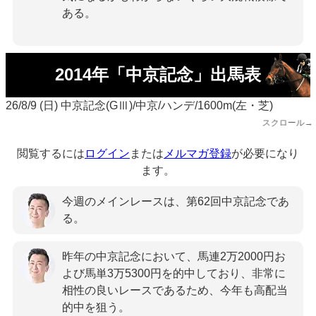
ある。
2014年「中京記念」出馬表
26/8/9 (日) 中京記念(GⅢ)/中京/ハンデ/1600m(左・芝)
スクロール→
閲覧するには
ログイン
または
メルマガ登録
が必要になり
ます。
今週のメインレースは、第62回中京記念であ
る。
昨年の中京記念において、馬連2万2000円お
よび馬単3万5300円を的中しており、非常に
相性の良いレースであるため、今年も高配当
的中を狙う。