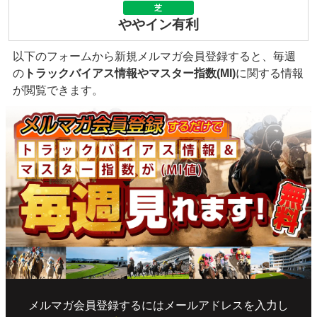
芝
ややイン有利
以下のフォームから新規メルマガ会員登録すると、毎週
の
トラックバイアス情報やマスター指数(MI)
に関する情報
が閲覧できます。
メルマガ会員登録するにはメールアドレスを入力し