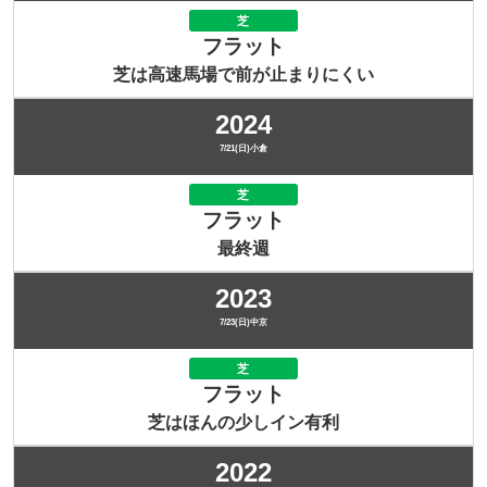
芝
フラット
芝は高速馬場で前が止まりにくい
2024
7/21(日)小倉
芝
フラット
最終週
2023
7/23(日)中京
芝
フラット
芝はほんの少しイン有利
2022