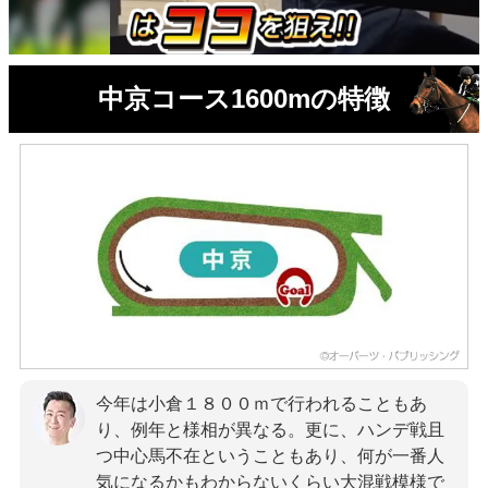
中京コース1600mの特徴
今年は小倉１８００ｍで行われることもあ
り、例年と様相が異なる。更に、ハンデ戦且
つ中心馬不在ということもあり、何が一番人
気になるかもわからないくらい大混戦模様で