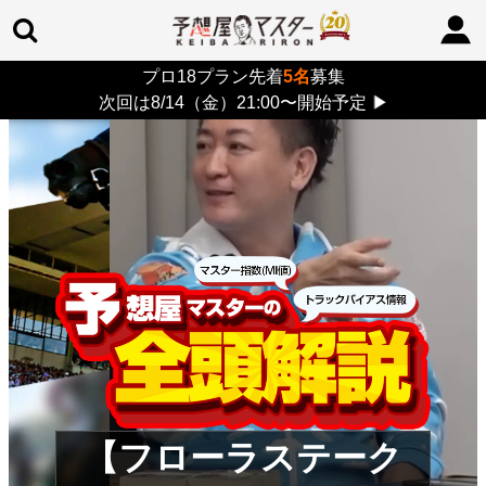
プロ18プラン先着
5名
募集
TOP
>
重賞コラム
> 26/8/16 (日) サンケイスポーツ賞フローラステ...
次回は8/14（金）21:00〜開始予定
▶
【フローラステーク