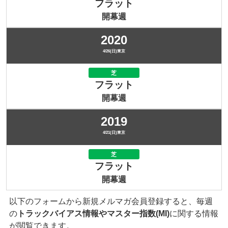
フラット
開幕週
2020
4/26(日)東京
芝
フラット
開幕週
2019
4/21(日)東京
芝
フラット
開幕週
以下のフォームから新規メルマガ会員登録すると、毎週
の
トラックバイアス情報やマスター指数(MI)
に関する情報
が閲覧できます。