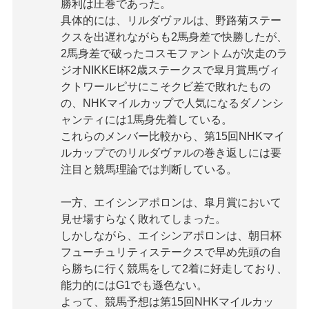
勝利は圧巻であった。
具体的には、リルダヴァルは、野路菊ステー
クスを出遅れながらも2馬身差で快勝したが、
2馬身差で破ったコスモファントムが次走のラ
ジオNIKKEI杯2歳ステークスで皐月賞馬ヴィ
クトワールピサにこそクビ差で敗れたもの
の、NHKマイルカップで人気になるダノンシ
ャンティには1馬身先着している。
これらのメンバー比較から、第15回NHKマイ
ルカップでのリルダヴァルの巻き返しには要
注目と競馬理論では判断している。
一方、エイシンアポロンは、皐月賞において
見せ場すらなく敗れてしまった。
しかしながら、エイシンアポロンは、朝日杯
フューチュリティステークスで早め先頭の自
ら勝ちに行く競馬をして2着に好走しており、
能力的にはG1でも遜色ない。
よって、競馬予想は第15回NHKマイルカッ