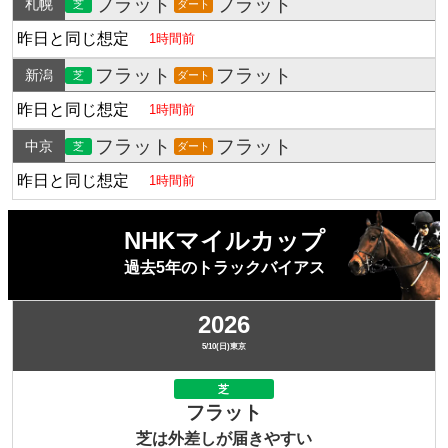
フラット
フラット
札幌
芝
ダート
昨日と同じ想定
1時間前
フラット
フラット
新潟
芝
ダート
昨日と同じ想定
1時間前
フラット
フラット
中京
芝
ダート
昨日と同じ想定
1時間前
NHKマイルカップ
過去5年のトラックバイアス
2026
5/10(日)東京
芝
フラット
芝は外差しが届きやすい