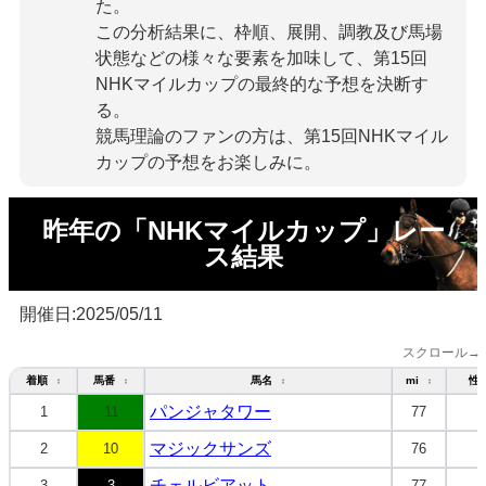
た。
この分析結果に、枠順、展開、調教及び馬場
状態などの様々な要素を加味して、第15回
NHKマイルカップの最終的な予想を決断す
る。
競馬理論のファンの方は、第15回NHKマイル
カップの予想をお楽しみに。
昨年の「NHKマイルカップ」レー
ス結果
開催日:2025/05/11
スクロール→
着順
馬番
馬名
mi
性
↕
↕
↕
↕
パンジャタワー
1
11
77
牡
マジックサンズ
2
10
76
牡
チェルビアット
3
3
77
牝