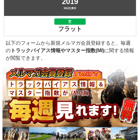
2019
5/5(日)東京
芝
フラット
以下のフォームから新規メルマガ会員登録すると、毎週
の
トラックバイアス情報やマスター指数(MI)
に関する情報
が閲覧できます。