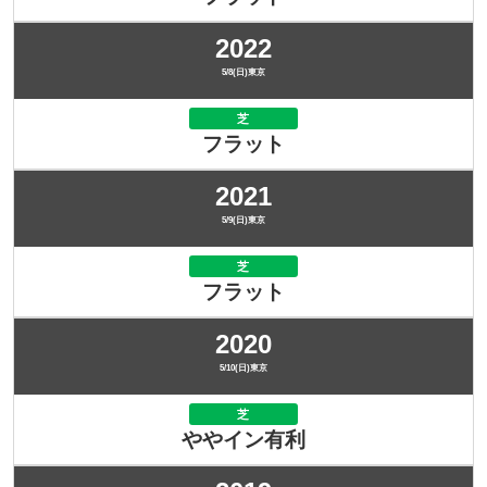
2022
5/8(日)東京
芝
フラット
2021
5/9(日)東京
芝
フラット
2020
5/10(日)東京
芝
ややイン有利