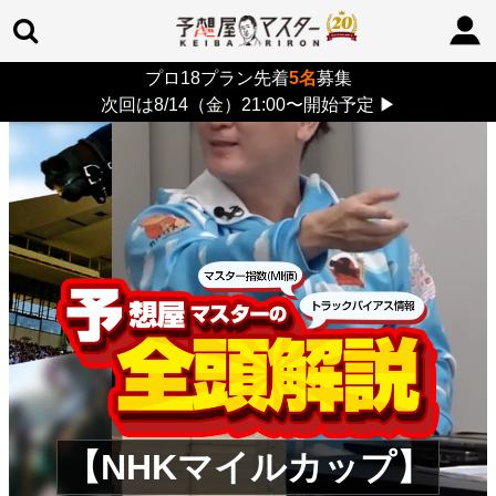
プロ18プラン先着
5名
募集
TOP
>
重賞コラム
> 26/8/9 (日) ＮＨＫマイルカップ
次回は8/14（金）21:00〜開始予定
▶
【NHKマイルカップ】